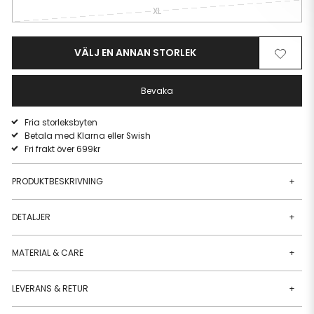
XL
VÄLJ EN ANNAN STORLEK
Ta
Lägg
bort
till
från
i
Bevaka
önskelista
önskeli
Fria storleksbyten
Betala med Klarna eller Swish
Fri frakt över 699kr
PRODUKTBESKRIVNING
+
DETALJER
+
MATERIAL & CARE
+
LEVERANS & RETUR
+