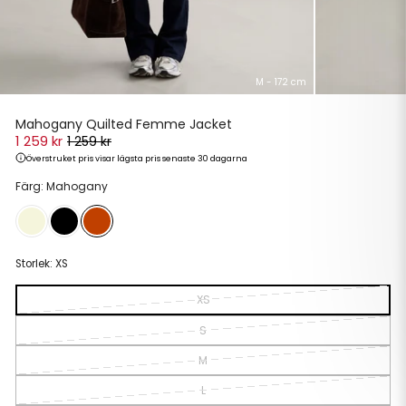
M - 172 cm
Mahogany Quilted Femme Jacket
1 259 kr
1 259 kr
Överstruket pris visar lägsta pris senaste 30 dagarna
Ordinarie
Reapris
Färg: Mahogany
pris
Storlek:
XS
XS
S
M
L