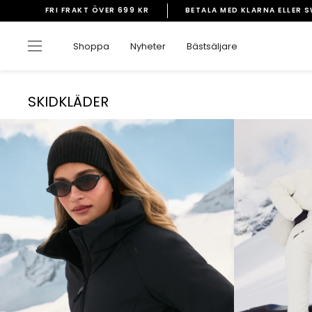
Gå
FRI FRAKT ÖVER 699 KR
BETALA MED KLARNA ELLER 
vidare
Pausa
till
bildspelet
Sidnavigering
Shoppa
Nyheter
Bästsäljare
innehåll
SKIDKLÄDER