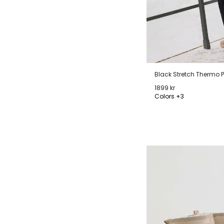
Black Stretch Thermo 
1899 kr
Colors +3
XS
S
M
L