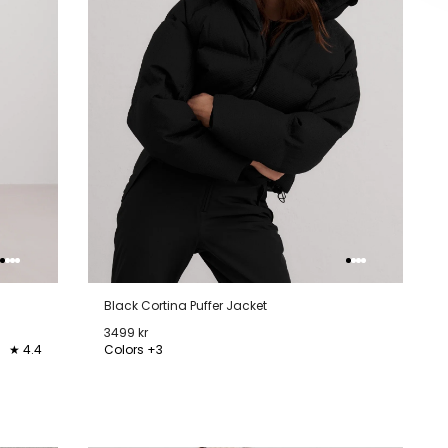
Black Cortina Puffer Jacket
3499 kr
★ 4.4
Colors +3
XS
S
M
L
XL