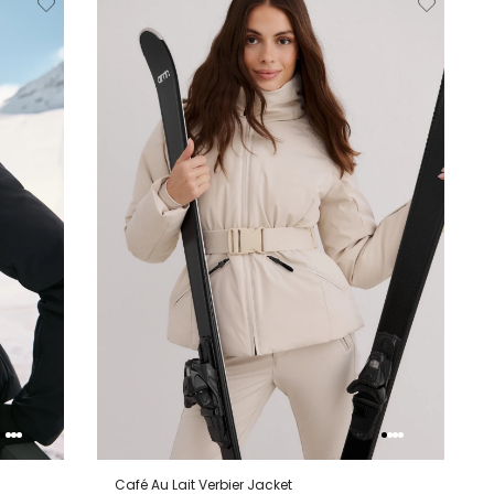
van
aan
van
aan
lijstje
verlanglijstje
verlanglijstje
verlangli
Café Au Lait Verbier Jacket