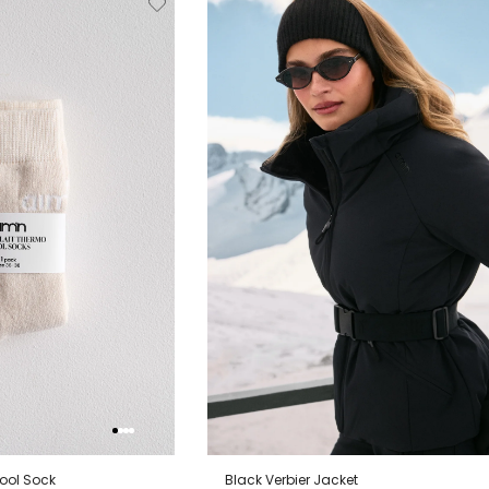
van
aan
verlanglijstje
verlanglijstje
verlang
ool Sock
Black Verbier Jacket