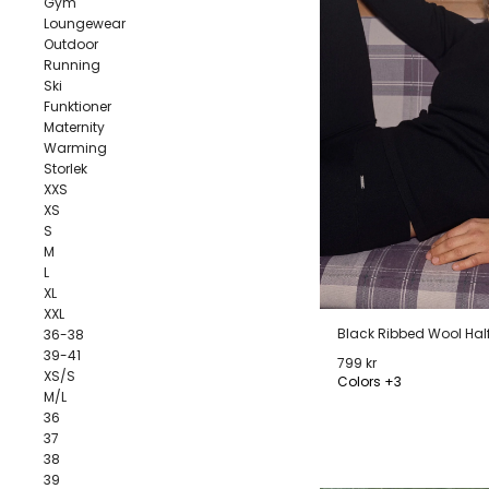
Gym
Loungewear
Outdoor
Running
Ski
Funktioner
Maternity
Warming
Storlek
XXS
XS
S
M
L
XL
XXL
Black Ribbed Wool Half
36-38
39-41
799 kr
XS/S
Colors +3
M/L
XS
S
M
L
36
37
38
39