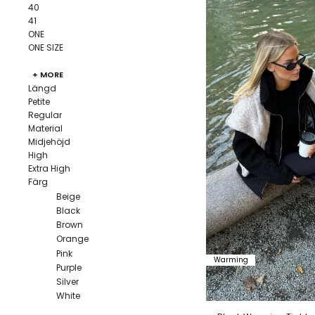
40
41
ONE
ONE SIZE
+ MORE
Längd
Petite
Regular
Material
Midjehöjd
High
Extra High
Färg
Beige
Black
Brown
Orange
Pink
Warming
Purple
Silver
White