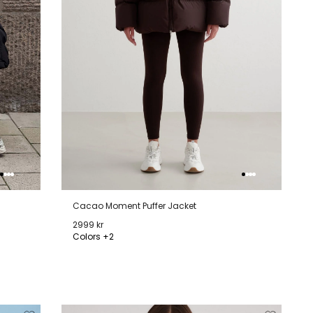
Cacao Moment Puffer Jacket
2999 kr
Colors +2
XS
S
M
L
XL
jderen
Toevoegen
Verwijderen
Toevoeg