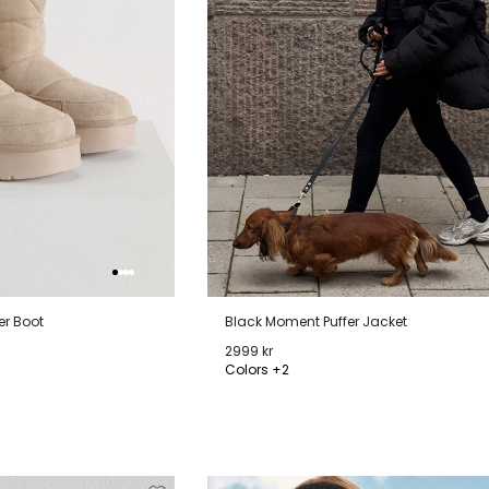
er Boot
Black Moment Puffer Jacket
2999 kr
Colors +2
40
41
XS
S
M
L
XL
Verwijderen
Toevoegen
Verwi