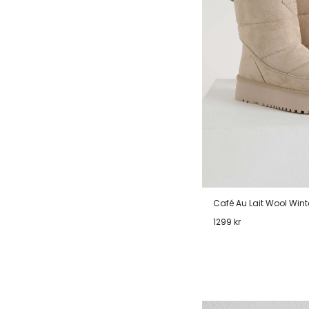
Café Au Lait Wool Wint
1299 kr
36
37
38
39