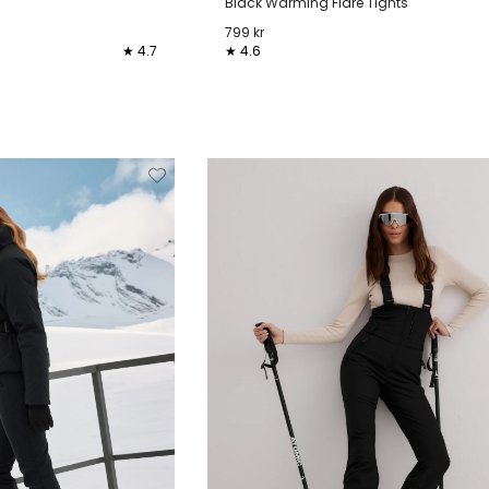
Black Warming Flare Tights
799 kr
★ 4.7
★ 4.6
L
XL
XS
S
M
L
XL
Verwijderen
Toevoegen
Verwi
van
aan
verlanglijstje
verlanglijstje
verlang