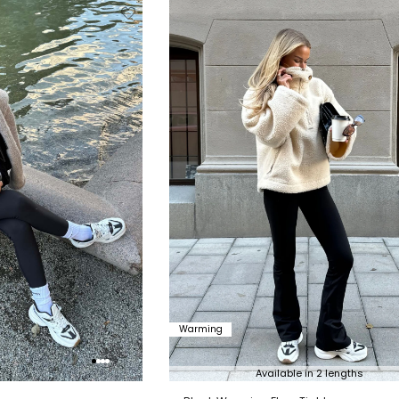
Verwijderen
Toevoegen
Verwi
van
aan
verlanglijstje
verlanglijstje
verlang
Warming
Available in 2 lengths