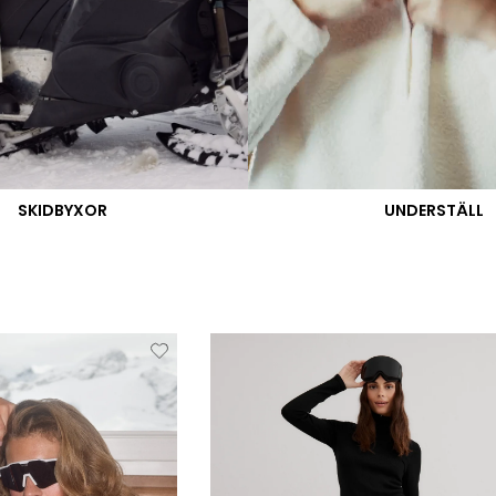
SKIDBYXOR
UNDERSTÄLL
Verwijderen
Toevoegen
Verwi
van
aan
verlanglijstje
verlanglijstje
verlang