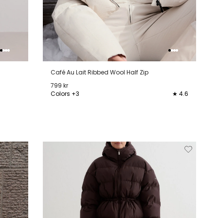
Café Au Lait Ribbed Wool Half Zip
799 kr
Colors +3
★ 4.6
XS
S
M
L
XL
jderen
Toevoegen
Verwijderen
Toevoeg
van
aan
van
aan
lijstje
verlanglijstje
verlanglijstje
verlangli