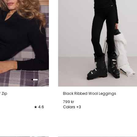
 Zip
Black Ribbed Wool Leggings
799 kr
★ 4.6
Colors +3
XL
XXS
XS
S
M
L
XL