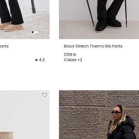
Pants
Black Stretch Thermo Bib Pants
2199 kr
★ 4.2
Colors +2
XL
XXL
XS
S
M
L
XL
Verwijderen
Toevoegen
Verwi
van
aan
verlanglijstje
verlanglijstje
verlang