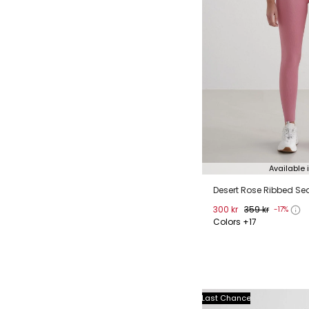
Available 
Desert Rose Ribbed Se
300 kr
359 kr
-17%
Colors +17
XS
S
M
L
Last Chance