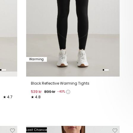
Warming
Black Reflective Warming Tights
539 kr
899 kr
-40%
★ 4.7
★ 4.8
XS
S
M
L
XL
jderen
Toevoegen
Verwijderen
Toevoeg
Last Chance