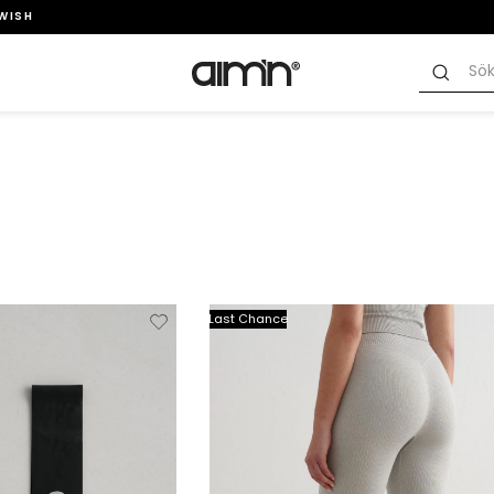
SWISH
Verwijderen
Toevoegen
Verwi
Last Chance
van
aan
verlanglijstje
verlanglijstje
verlang