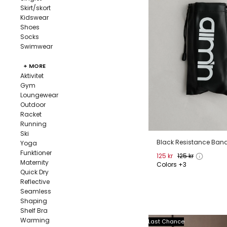
Skirt/skort
Kidswear
Shoes
Socks
Swimwear
+ MORE
Aktivitet
Gym
Loungewear
Outdoor
Racket
Running
Ski
Black Resistance Ban
Yoga
Funktioner
125 kr
125 kr
Maternity
Colors +3
Quick Dry
ONE SIZE
Reflective
Seamless
Shaping
Shelf Bra
Warming
Last Chance