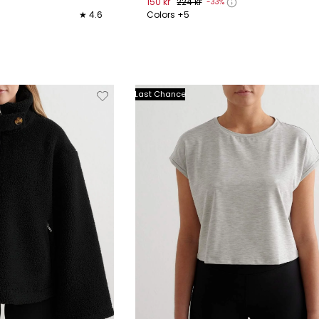
150 kr
224 kr
-33%
★ 4.6
Colors +5
XL
XS
S
M
L
XL
Verwijderen
Toevoegen
Verwi
Last Chance
van
aan
verlanglijstje
verlanglijstje
verlang