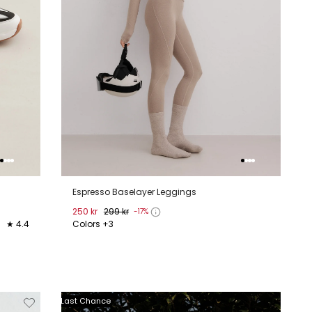
Espresso Baselayer Leggings
250 kr
299 kr
-17%
★ 4.4
Colors +3
XS
S
M
L
XL
jderen
Toevoegen
Verwijderen
Toevoeg
Last Chance
van
aan
van
aan