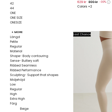
629 kr
899 kr
-30%
42
Colors +2
44
ONE
XS
S
M
L
ONE SIZE
ONESIZE
+ MORE
Last Chance
Längd
Petite
Regular
Material
Shape- Body contouring
Sense- Buttery soft
Ribbed Seamless
Ribbed Performance
Sculpting- Support that shapes
Midjehöjd
Low
Regular
High
Extra High
Färg
Beige