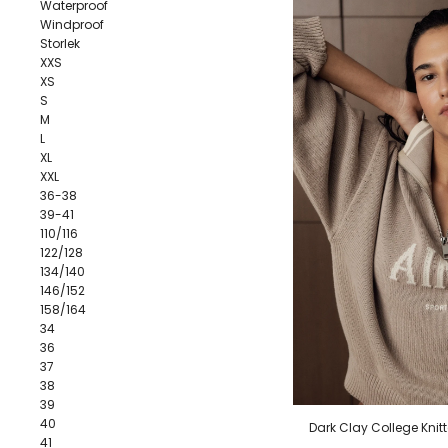
Waterproof
Windproof
Storlek
XXS
XS
S
M
L
XL
XXL
36-38
39-41
110/116
122/128
134/140
146/152
158/164
34
36
37
38
39
40
Dark Clay College Knitt
41