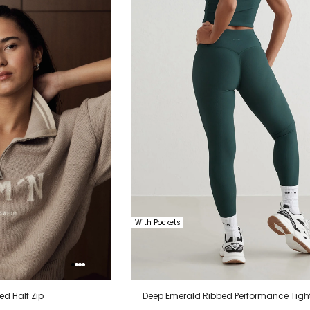
van
aan
verlanglijstje
verlanglijstje
verlang
With Pockets
ed Half Zip
Deep Emerald Ribbed Performance Tigh