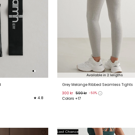
Available in 2 lengths
d
Grey Melange Ribbed Seamless Tights
300 kr
599 kr
-50%
★ 4.8
Colors +17
XS
S
M
L
XL
Verwijderen
Toevoegen
Verwi
Last Chance