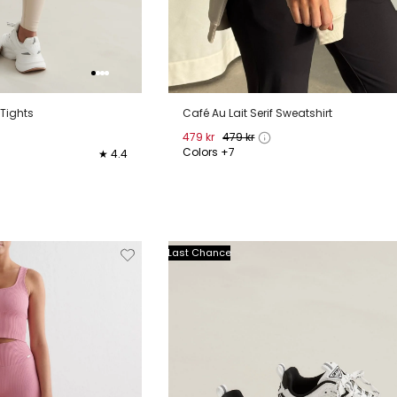
Tights
Café Au Lait Serif Sweatshirt
479 kr
479 kr
Colors +7
★ 4.4
XS
S
M
L
XL
L
XL
Verwijderen
Toevoegen
Verwi
Last Chance
van
aan
verlanglijstje
verlanglijstje
verlang