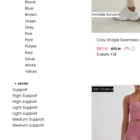
Black
Blue
Brown
Invisible Scrunch
Green
Grey
Pink
Clay Shape Seamless 
Print
Purple
350 kr
419 kr
-17%
Red
Colors +14
Silver
XXS
XS
S
M
White
Yellow
+ MORE
Last Chance
Support
High Support
High support
Light Support
Light support
Medium Support
Medium support