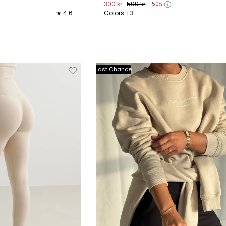
300 kr
599 kr
-50%
★ 4.6
Colors +3
XL
XS
S
M
L
XL
XXL
Verwijderen
Toevoegen
Verwi
Last Chance
van
aan
verlanglijstje
verlanglijstje
verlang