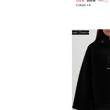
239 kr
399 kr
-40%
Colors +4
XS
S
M
L
Last Chance