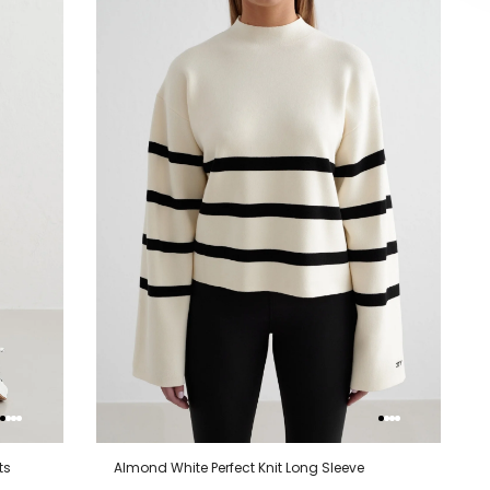
van
aan
van
aan
lijstje
verlanglijstje
verlanglijstje
verlangli
ts
Almond White Perfect Knit Long Sleeve