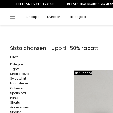
Gå
FRI FRAKT ÖVER 699 KR
BETALA MED KLARNA ELLER 
vidare
Pausa
till
bildspelet
Sidnavigering
Shoppa
Nyheter
Bästsäljare
innehåll
Sista chansen - Upp till 50% rabatt
Filters
Kategori
Tights
Last Chance
Short sleeve
Sweatshirt
Long sleeve
Outerwear
Sports bra
Pants
Shorts
Accessories
Singlet