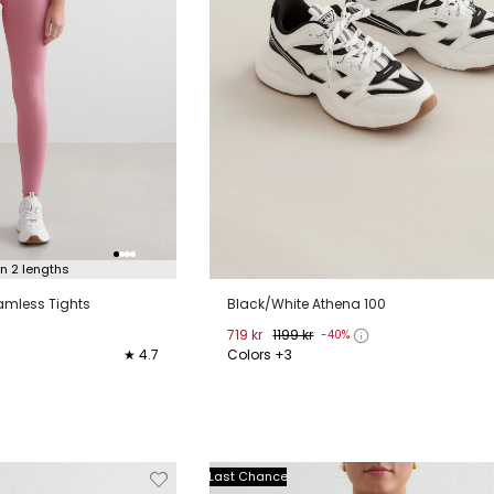
in 2 lengths
amless Tights
Black/White Athena 100
719 kr
1199 kr
-40%
★ 4.7
Colors +3
XL
XXL
36
37
38
39
40
41
Verwijderen
Toevoegen
Verwi
Last Chance
van
aan