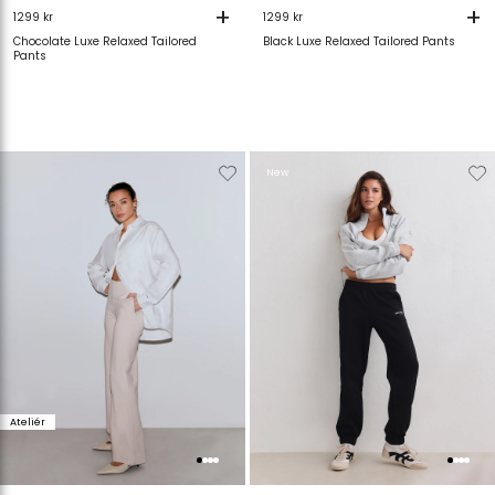
+
+
1299 kr
1299 kr
Chocolate Luxe Relaxed Tailored
Black Luxe Relaxed Tailored Pants
Pants
Verwijderen
Toevoegen
Verwijderen
T
New
van
aan
van
verlanglijstje
verlanglijstje
verlanglijstje
v
Ateliér