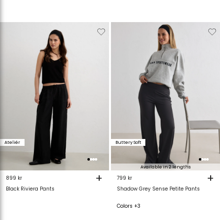
Verwijderen
Toevoegen
Verwijderen
T
van
aan
van
verlanglijstje
verlanglijstje
verlanglijstje
v
Ateliér
Buttery Soft
Available in 2 lengths
+
+
899 kr
799 kr
Black Riviera Pants
Shadow Grey Sense Petite Pants
Colors +3