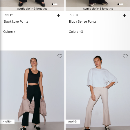
Available in 3 lengths
Available in 3 lengths
+
+
1199 kr
799 kr
Black Luxe Pants
Black Sense Pants
Colors +1
Colors +3
Verwijderen
Toevoegen
Verwijderen
T
van
aan
van
verlanglijstje
verlanglijstje
verlanglijstje
v
Ateliér
Ateliér