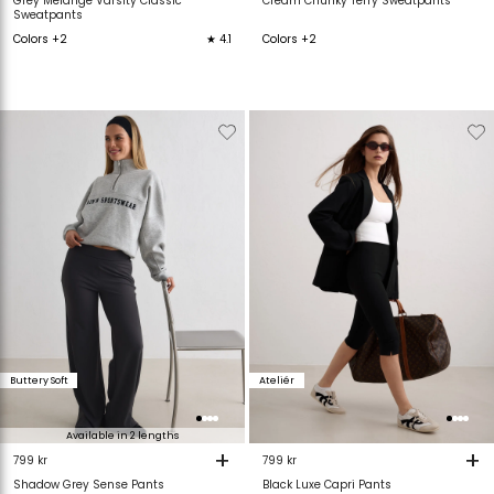
Grey Melange Varsity Classic
Cream Chunky Terry Sweatpants
Sweatpants
Colors +2
★ 4.1
Colors +2
Verwijderen
Toevoegen
Verwijderen
T
van
aan
van
verlanglijstje
verlanglijstje
verlanglijstje
v
Buttery Soft
Ateliér
Available in 2 lengths
+
+
799 kr
799 kr
Shadow Grey Sense Pants
Black Luxe Capri Pants