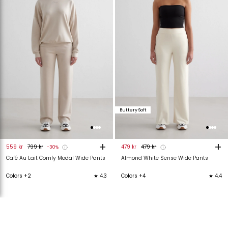
van
aan
van
verlanglijstje
verlanglijstje
verlanglijstje
v
Buttery Soft
+
+
559 kr
799 kr
479 kr
479 kr
-30%
Café Au Lait Comfy Modal Wide Pants
Almond White Sense Wide Pants
Colors +2
★ 4.3
Colors +4
★ 4.4