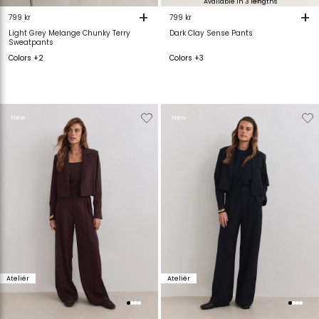
Available in 3 lengths
+
+
799 kr
799 kr
Light Grey Melange Chunky Terry
Dark Clay Sense Pants
Sweatpants
Colors +2
Colors +3
Verwijderen
Toevoegen
Verwijderen
T
New
New
van
aan
van
verlanglijstje
verlanglijstje
verlanglijstje
v
Ateliér
Ateliér