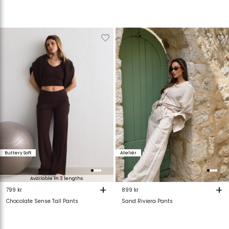
Verwijderen
Toevoegen
Verwijderen
T
van
aan
van
verlanglijstje
verlanglijstje
verlanglijstje
v
Buttery Soft
Ateliér
Available in 3 lengths
+
+
799 kr
899 kr
Chocolate Sense Tall Pants
Sand Riviera Pants