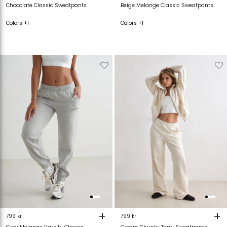
Chocolate Classic Sweatpants
Beige Melange Classic Sweatpants
Colors +1
Colors +1
Verwijderen
Toevoegen
Verwijderen
T
van
aan
van
verlanglijstje
verlanglijstje
verlanglijstje
v
+
+
799 kr
799 kr