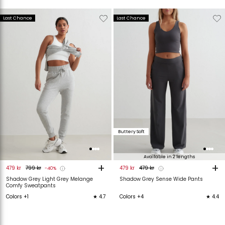
Verwijderen
Toevoegen
Verwijderen
T
Last Chance
Last Chance
van
aan
van
verlanglijstje
verlanglijstje
verlanglijstje
v
Buttery Soft
Available in 2 lengths
+
+
479 kr
799 kr
479 kr
479 kr
-40%
Shadow Grey Light Grey Melange
Shadow Grey Sense Wide Pants
Comfy Sweatpants
Colors +1
★ 4.7
Colors +4
★ 4.4