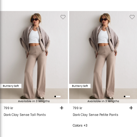
Verwijderen
Toevoegen
Verwijderen
T
van
aan
van
verlanglijstje
verlanglijstje
verlanglijstje
v
Buttery Soft
Buttery Soft
Available in 3 lengths
Available in 3 lengths
+
+
799 kr
799 kr
Dark Clay Sense Tall Pants
Dark Clay Sense Petite Pants
Colors +3