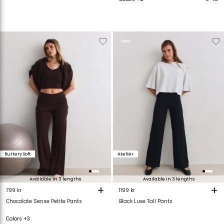
Verwijderen
Toevoegen
Verwijderen
T
New
van
aan
van
verlanglijstje
verlanglijstje
verlanglijstje
v
Buttery Soft
Ateliér
Available in 3 lengths
Available in 3 lengths
+
+
799 kr
1199 kr
Chocolate Sense Petite Pants
Black Luxe Tall Pants
Colors +3