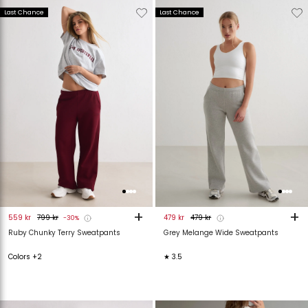
Verwijderen
Toevoegen
Verwijderen
T
Last Chance
Last Chance
van
aan
van
verlanglijstje
verlanglijstje
verlanglijstje
v
+
+
559 kr
799 kr
479 kr
479 kr
-30%
Ruby Chunky Terry Sweatpants
Grey Melange Wide Sweatpants
Colors +2
★ 3.5