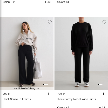
Colors +2
★ 4.3
Colors +3
Verwijderen
Toevoegen
Verwijderen
T
van
aan
van
verlanglijstje
verlanglijstje
verlanglijstje
v
Available in 3 lengths
+
+
799 kr
799 kr
Black Sense Tall Pants
Black Comfy Modal Wide Pants
Colors +2
★ 4.3