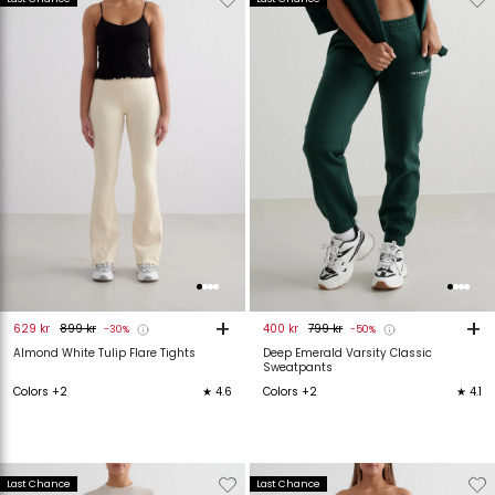
van
aan
van
verlanglijstje
verlanglijstje
verlanglijstje
v
+
+
629 kr
899 kr
400 kr
799 kr
-30%
-50%
Almond White Tulip Flare Tights
Deep Emerald Varsity Classic
Sweatpants
Colors +2
★ 4.6
Colors +2
★ 4.1
Verwijderen
Toevoegen
Verwijderen
T
Last Chance
Last Chance