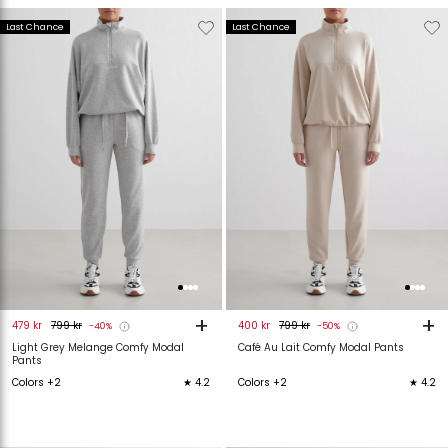
Verwijderen
Toevoegen
Verwijderen
T
Last Chance
Last Chance
van
aan
van
verlanglijstje
verlanglijstje
verlanglijstje
v
+
+
479 kr
799 kr
400 kr
799 kr
-40%
-50%
Light Grey Melange Comfy Modal
Café Au Lait Comfy Modal Pants
Pants
Colors +2
★ 4.2
Colors +2
★ 4.2