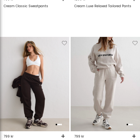
Cream Classic Sweatpants
Cream Luxe Relaxed Tailored Pants
Verwijderen
Toevoegen
Verwijderen
T
van
aan
van
verlanglijstje
verlanglijstje
verlanglijstje
v
+
+
799 kr
799 kr