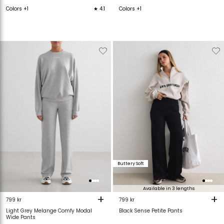
Colors +1
★ 4.1
Colors +1
Verwijderen
Toevoegen
Verwijderen
T
van
aan
van
verlanglijstje
verlanglijstje
verlanglijstje
v
Buttery Soft
Available in 3 lengths
+
+
799 kr
799 kr
Light Grey Melange Comfy Modal
Black Sense Petite Pants
Wide Pants