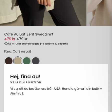
Café Au Lait Serif Sweatshirt
479 kr
479 kr
Överstruket pris visar lägsta pris senaste 30 dagarna
Ordinarie
Reapris
Färg: Café Au Lait
pris
Storlek:
XS
Hej, fina du!
XS
VÄLJ DIN POSITION
Vi ser att du besöker oss från
USA
. Handla gärna i din butik –
S
Aim'n US.
M
L