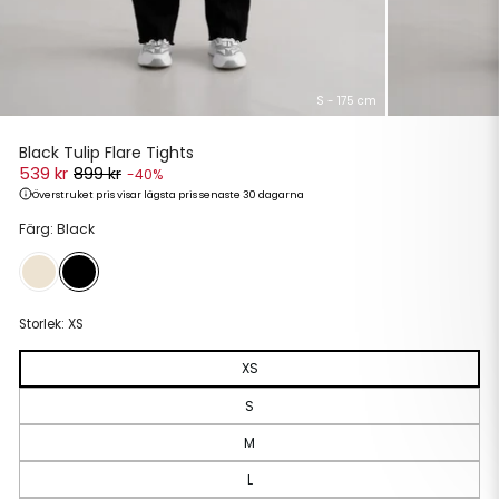
S - 175 cm
Black Tulip Flare Tights
539 kr
899 kr
-40%
Överstruket pris visar lägsta pris senaste 30 dagarna
Ordinarie
Reapris
Färg: Black
pris
Storlek:
XS
XS
S
M
L