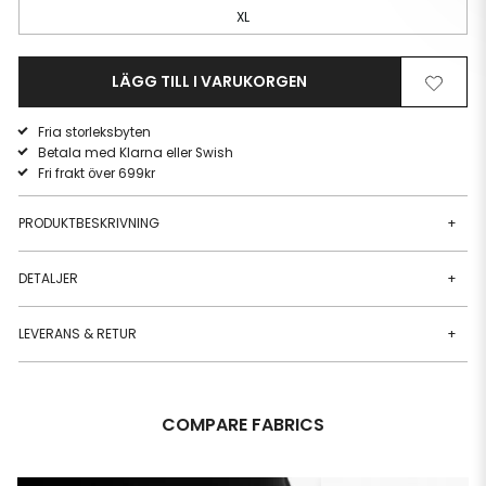
XL
LÄGG TILL I VARUKORGEN
Ta
Lägg
bort
till
Fria storleksbyten
från
i
Betala med Klarna eller Swish
önskelista
önskeli
Fri frakt över 699kr
PRODUKTBESKRIVNING
+
DETALJER
+
LEVERANS & RETUR
+
COMPARE FABRICS