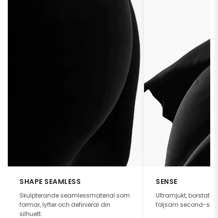
SHAPE SEAMLESS
SENSE
Skulpterande seamlessmaterial som
Ultramjukt, borstat 
formar, lyfter och definierar din
följsam second-skin
silhuett.