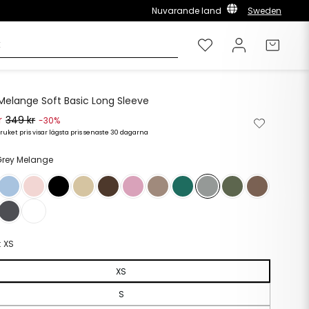
Nuvarande land
Sweden
Önskelista
Logga in
Varuk
Melange Soft Basic Long Sleeve
r
349 kr
Ta
Lägg
-30%
bort
till
ruket pris visar lägsta pris senaste 30 dagarna
rie
s
från
i
önskelista
önskelista
Grey Melange
:
XS
XS
S