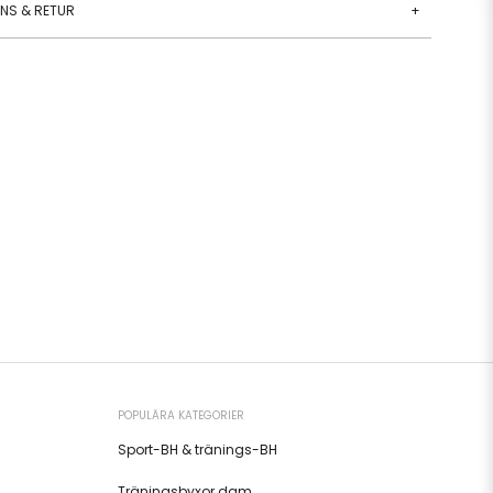
ANS & RETUR
+
POPULÄRA KATEGORIER
Sport-BH & tränings-BH
Träningsbyxor dam