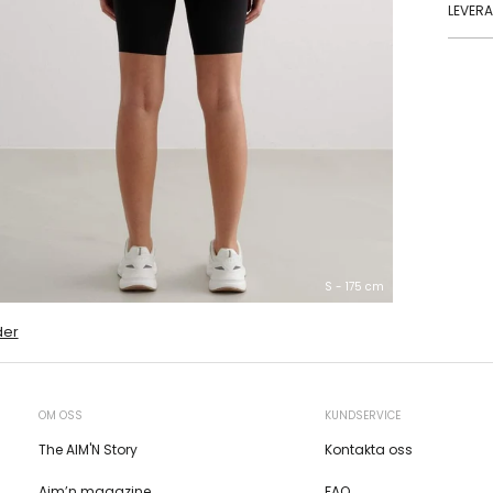
LEVER
S - 175 cm
der
OM OSS
KUNDSERVICE
The AIM'N Story
Kontakta oss
Aim’n magazine
FAQ