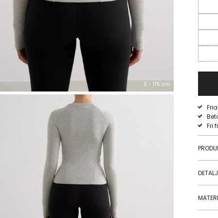
S - 175 cm
Fri
Bet
Fri 
PRODU
DETAL
MATERI