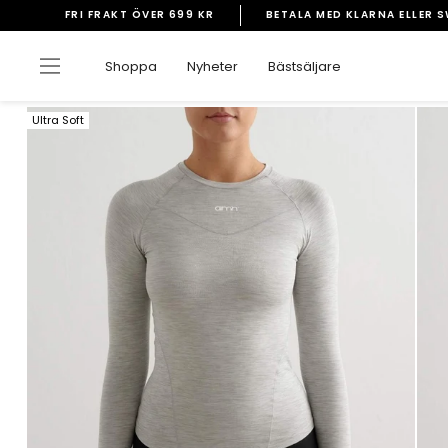
Gå
FRI FRAKT ÖVER 699 KR
BETALA MED KLARNA ELLER 
vidare
Pausa
till
bildspelet
Sidnavigering
Shoppa
Nyheter
Bästsäljare
innehåll
Ultra Soft