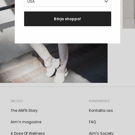
Börja shoppa!
OM OSS
KUNDSERVICE
The AIM'N Story
Kontakta oss
Aim’n magazine
FAQ
A Dose Of Wellness
Aim'n Society