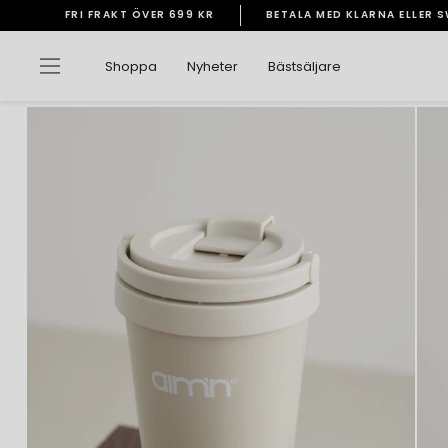
Gå
FRI FRAKT ÖVER 699 KR
BETALA MED KLARNA ELLER 
vidare
Pausa
till
bildspelet
Sidnavigering
Shoppa
Nyheter
Bästsäljare
innehåll