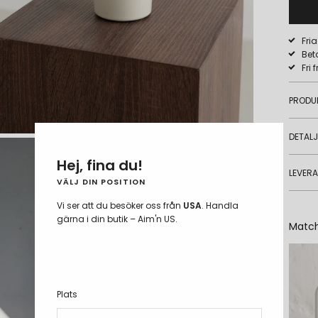
Fri
Bet
Fri 
PRODU
DETAL
Hej, fina du!
LEVER
VÄLJ DIN POSITION
Vi ser att du besöker oss från
USA
. Handla
gärna i din butik – Aim'n US.
Matc
Plats