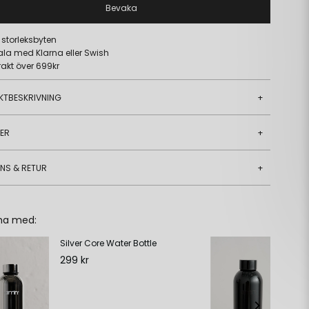
Bevaka
a storleksbyten
ala med Klarna eller Swish
frakt över 699kr
KTBESKRIVNING
+
JER
+
ANS & RETUR
+
ha med:
Silver Core Water Bottle
Gl
299 kr
29