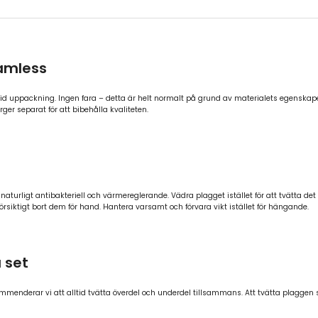
amless
d uppackning. Ingen fara – detta är helt normalt på grund av materialets egenskaper 
ger separat för att bibehålla kvaliteten.
 naturligt antibakteriell och värmereglerande. Vädra plagget istället för att tvätta det 
försiktigt bort dem för hand. Hantera varsamt och förvara vikt istället för hängande.
 set
ommenderar vi att alltid tvätta överdel och underdel tillsammans. Att tvätta plaggen 