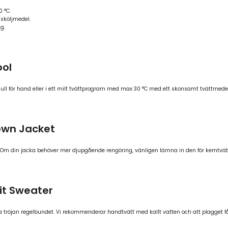
0 °C.
 sköljmedel.
g.
ool
a ull för hand eller i ett milt tvättprogram med max 30 °C med ett skonsamt tvättmedel
Down Jacket
. Om din jacka behöver mer djupgående rengöring, vänligen lämna in den för kemtvät
it Sweater
 tröjan regelbundet. Vi rekommenderar handtvätt med kallt vatten och att plagget får