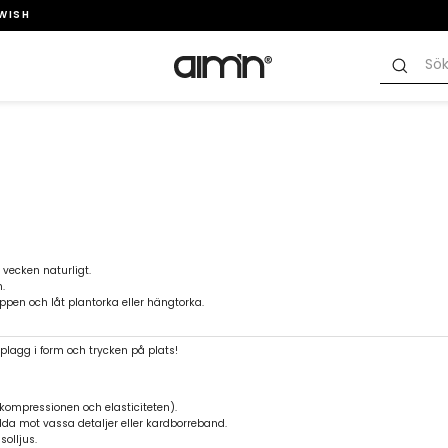
SWISH
vecken naturligt.
.
appen och låt plantorka eller hängtorka.
-plagg i form och trycken på plats!
kompressionen och elasticiteten).
da mot vassa detaljer eller kardborreband.
olljus.