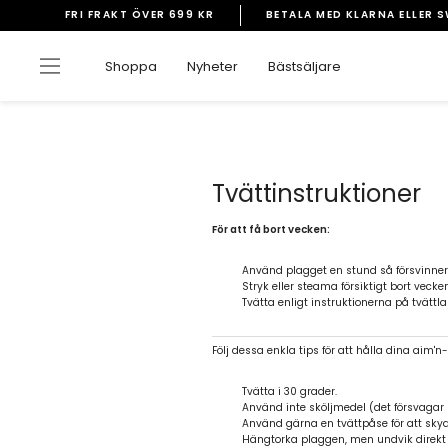
Gå
FRI FRAKT ÖVER 699 KR
BETALA MED KLARNA ELLER 
vidare
Pausa
till
bildspelet
Sidnavigering
Shoppa
Nyheter
Bästsäljare
innehåll
Tvättinstruktioner
För att få bort vecken:
Använd plagget en stund så försvinner 
Stryk eller steama försiktigt bort vecken
Tvätta enligt instruktionerna på tvättl
Följ dessa enkla tips för att hålla dina aim'n
Tvätta i 30 grader.
Använd inte sköljmedel (det försvagar 
Använd gärna en tvättpåse för att skyd
Hängtorka plaggen, men undvik direkt s