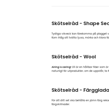
Skötselråd - Shape Se
Tydliga vikveck kan förekomma på plagget vi
Kom ihåg att tvätta ljusa, mörka och klara fär
Skötselråd - Wool
Airing is caring!
Ull är en hållbar fiber som är
naturligt för ullprodukter; om de uppstår, ta 
Skötselråd - Färgglada
För att ditt set ska behålla en jämn färg rek
färgskillnader.