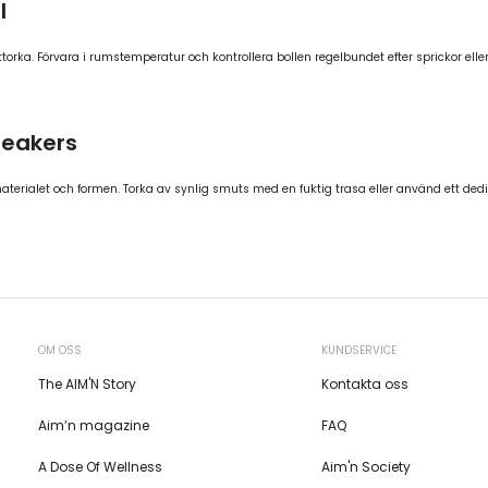
l
ttorka. Förvara i rumstemperatur och kontrollera bollen regelbundet efter sprickor ell
neakers
erialet och formen. Torka av synlig smuts med en fuktig trasa eller använd ett dedik
OM OSS
KUNDSERVICE
The AIM'N Story
Kontakta oss
Aim’n magazine
FAQ
A Dose Of Wellness
Aim'n Society