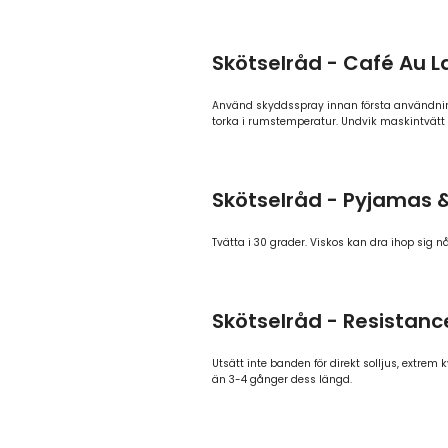
Skötselråd - Café Au L
Använd skyddsspray innan första användninge
torka i rumstemperatur. Undvik maskintvätt
Skötselråd - Pyjamas &
Tvätta i 30 grader. Viskos kan dra ihop sig nå
Skötselråd - Resistan
Utsätt inte banden för direkt solljus, extrem
än 3-4 gånger dess längd.