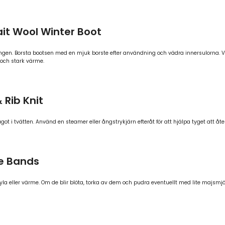
ait Wool Winter Boot
n. Borsta bootsen med en mjuk borste efter användning och vädra innersulorna. Vid
 och stark värme.
 Rib Knit
got i tvätten. Använd en steamer eller ångstrykjärn efteråt för att hjälpa tyget att åte
ce Bands
 kyla eller värme. Om de blir blöta, torka av dem och pudra eventuellt med lite majsmj