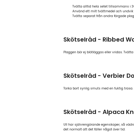
Tvätta alltid hela setet tillsammans i 3
Använd ett milt tvättmedel och undvik
Tvätta separat från andra färgade plag
Skötselråd - Ribbed W
Plaggen bör ej blötläggas eller vridas. Tvätt
Skötselråd - Verbier 
Torka bort synlig smuts med en fuktig trasa
Skötselråd - Alpaca Kn
Ull har självrengörande egenskaper, så vädra
det normalt att det fäller något över tid.