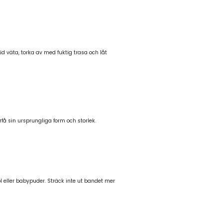
 väta, torka av med fuktig trasa och låt
rfå sin ursprungliga form och storlek.
öl eller babypuder. Sträck inte ut bandet mer