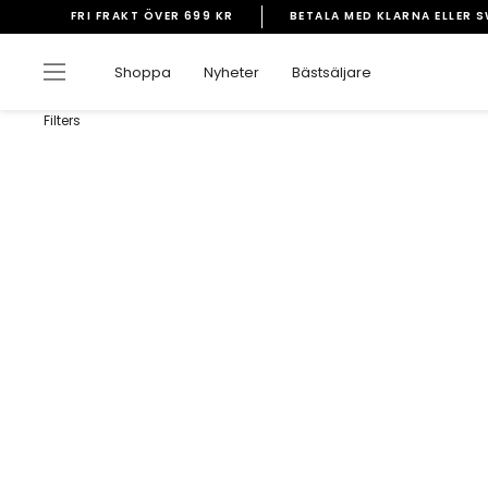
Gå
FRI FRAKT ÖVER 699 KR
BETALA MED KLARNA ELLER 
vidare
Pausa
till
bildspelet
Sidnavigering
Shoppa
Nyheter
Bästsäljare
innehåll
Filters