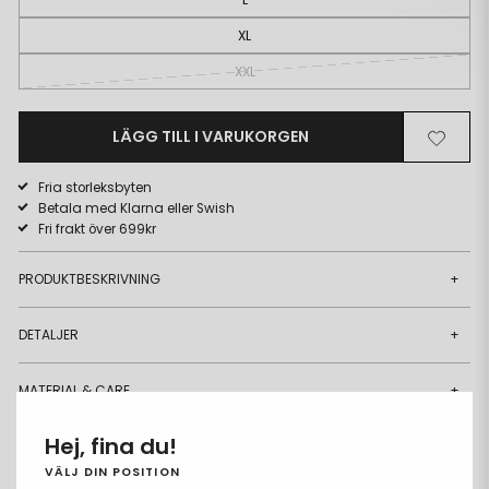
XL
XXL
LÄGG TILL I VARUKORGEN
Ta
Lägg
bort
till
Fria storleksbyten
från
i
Betala med Klarna eller Swish
önskelista
önskeli
Fri frakt över 699kr
PRODUKTBESKRIVNING
+
DETALJER
+
MATERIAL & CARE
+
Hej, fina du!
LEVERANS & RETUR
+
VÄLJ DIN POSITION