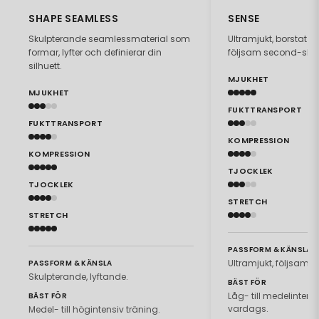
SHAPE SEAMLESS
SENSE
Skulpterande seamlessmaterial som
Ultramjukt, borstat 
formar, lyfter och definierar din
följsam second-skin
silhuett.
MJUKHET
MJUKHET
FUKTTRANSPORT
FUKTTRANSPORT
KOMPRESSION
KOMPRESSION
TJOCKLEK
TJOCKLEK
STRETCH
STRETCH
PASSFORM & KÄNSLA
Ultramjukt, följsamt.
PASSFORM & KÄNSLA
Skulpterande, lyftande.
BÄST FÖR
Låg- till medelintensiv
BÄST FÖR
vardags.
Medel- till högintensiv träning.