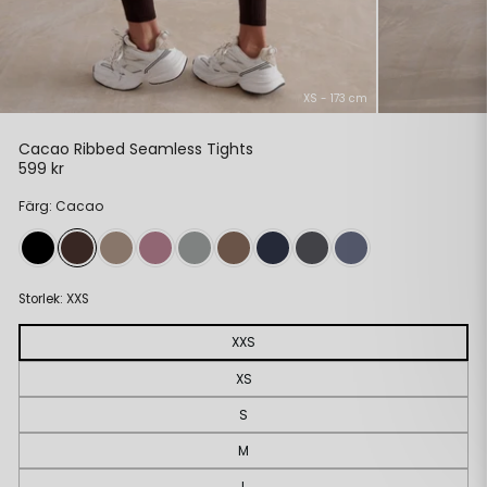
XS - 173 cm
Cacao Ribbed Seamless Tights
599 kr
Ordinarie
pris
Färg: Cacao
Storlek:
XXS
XXS
XS
S
M
L