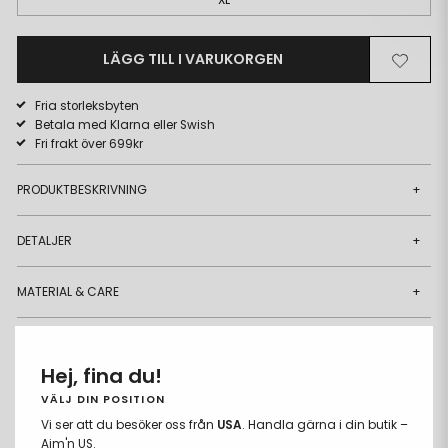
LÄGG TILL I VARUKORGEN
Ta
Lägg
bort
till
Fria storleksbyten
från
i
Betala med Klarna eller Swish
önskelista
önskeli
Fri frakt över 699kr
PRODUKTBESKRIVNING
+
DETALJER
+
MATERIAL & CARE
+
LEVERANS & RETUR
+
Hej, fina du!
VÄLJ DIN POSITION
COMPARE FABRICS
Vi ser att du besöker oss från
USA
. Handla gärna i din butik –
Aim'n US.