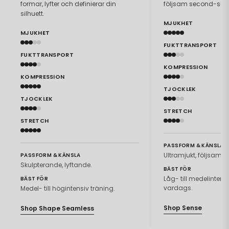
formar, lyfter och definierar din
följsam second-skin
silhuett.
MJUKHET
MJUKHET
FUKTTRANSPORT
FUKTTRANSPORT
KOMPRESSION
KOMPRESSION
TJOCKLEK
TJOCKLEK
STRETCH
STRETCH
PASSFORM & KÄNSLA
Ultramjukt, följsamt.
PASSFORM & KÄNSLA
Skulpterande, lyftande.
BÄST FÖR
Låg- till medelintensiv
BÄST FÖR
vardags.
Medel- till högintensiv träning.
Shop Sense
Shop Shape Seamless