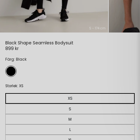
S - 174 cm
Black Shape Seamless Bodysuit
899 kr
Ordinarie
pris
Färg: Black
Storlek:
XS
XS
S
M
L
XL