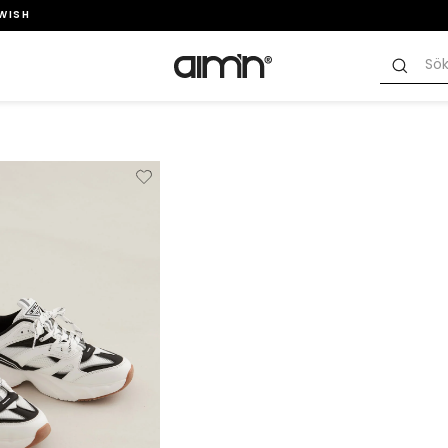
SWISH
Verwijderen
Toevoegen
van
aan
verlanglijstje
verlanglijstje