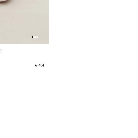
0
★ 4.4
40
41