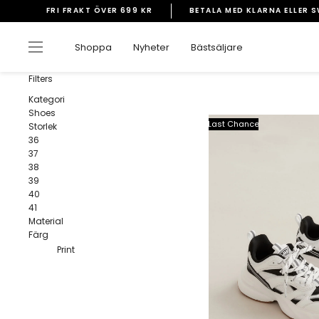
Gå
FRI FRAKT ÖVER 699 KR
BETALA MED KLARNA ELLER 
vidare
Pausa
till
bildspelet
Sidnavigering
Shoppa
Nyheter
Bästsäljare
innehåll
Filters
Kategori
Shoes
Last Chance
Storlek
36
37
38
39
40
41
Material
Färg
Print