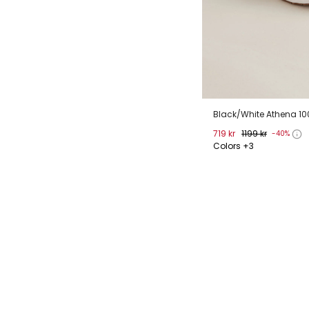
Black/White Athena 10
719 kr
1199 kr
-40%
Colors +3
36
37
38
39