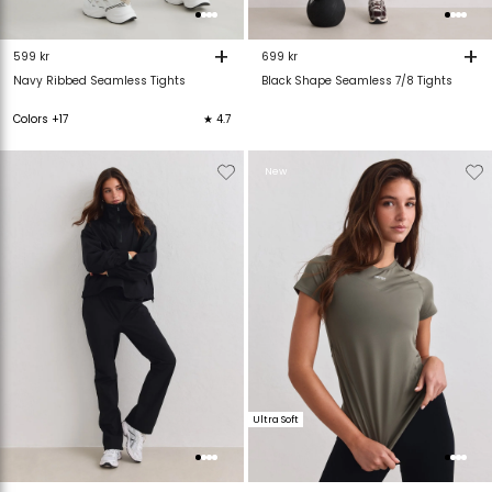
+
+
599 kr
699 kr
Navy Ribbed Seamless Tights
Black Shape Seamless 7/8 Tights
Colors +17
★ 4.7
Verwijderen
Toevoegen
Verwijderen
T
New
van
aan
van
verlanglijstje
verlanglijstje
verlanglijstje
v
Ultra Soft