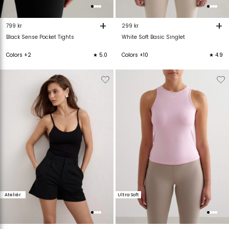
+
+
799 kr
299 kr
Black Sense Pocket Tights
White Soft Basic Singlet
Colors +2
★ 5.0
Colors +10
★ 4.9
Verwijderen
Toevoegen
Verwijderen
T
van
aan
van
verlanglijstje
verlanglijstje
verlanglijstje
v
Ateliér
Ultra Soft