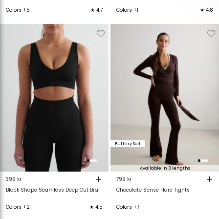
Colors +1
★ 4.8
Colors +5
★ 4.7
Verwijderen
Toevoegen
Verwijderen
T
van
aan
van
verlanglijstje
verlanglijstje
verlanglijstje
v
Buttery Soft
Available in 3 lengths
+
+
399 kr
799 kr
Black Shape Seamless Deep Cut Bra
Chocolate Sense Flare Tights
Colors +2
★ 4.5
Colors +7