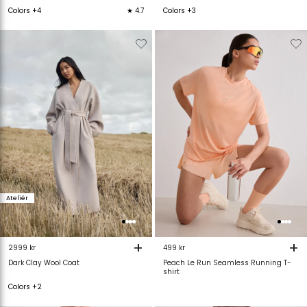
Colors +4
★ 4.7
Colors +3
Verwijderen
Toevoegen
Verwijderen
T
van
aan
van
verlanglijstje
verlanglijstje
verlanglijstje
v
Ateliér
+
+
2999 kr
499 kr
Dark Clay Wool Coat
Peach Le Run Seamless Running T-
shirt
Colors +2