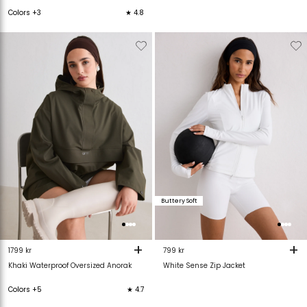
Colors +3
★ 4.8
Verwijderen
Toevoegen
Verwijderen
T
van
aan
van
verlanglijstje
verlanglijstje
verlanglijstje
v
Buttery Soft
+
+
1799 kr
799 kr
Khaki Waterproof Oversized Anorak
White Sense Zip Jacket
Colors +5
★ 4.7