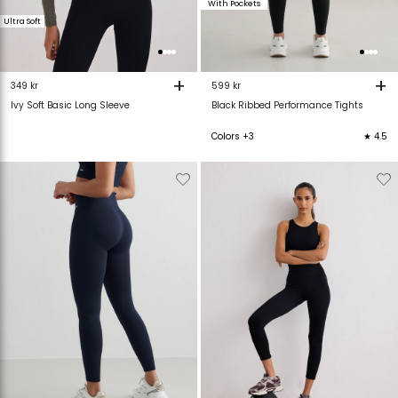
With Pockets
Ultra Soft
+
+
349 kr
599 kr
Ivy Soft Basic Long Sleeve
Black Ribbed Performance Tights
Colors +3
★ 4.5
Verwijderen
Toevoegen
Verwijderen
T
van
aan
van
verlanglijstje
verlanglijstje
verlanglijstje
v