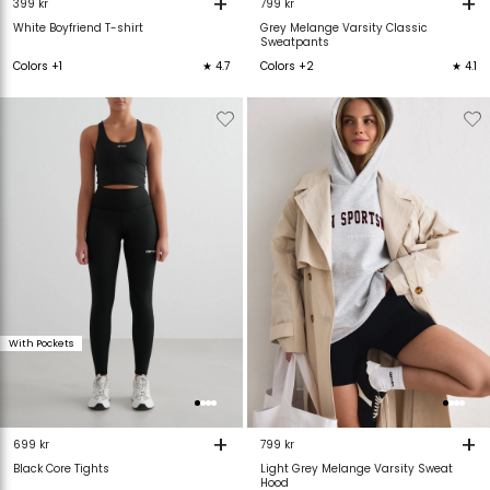
+
+
399 kr
799 kr
White Boyfriend T-shirt
Grey Melange Varsity Classic
Sweatpants
Colors +1
★ 4.7
Colors +2
★ 4.1
Verwijderen
Toevoegen
Verwijderen
T
van
aan
van
verlanglijstje
verlanglijstje
verlanglijstje
v
With Pockets
+
+
699 kr
799 kr
Black Core Tights
Light Grey Melange Varsity Sweat
Hood