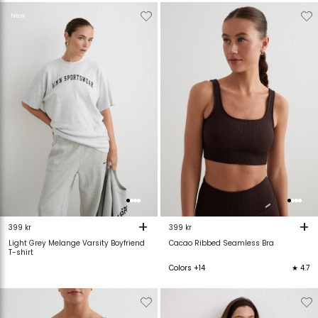
Verwijderen
Toevoegen
Verwijderen
T
New
van
aan
van
verlanglijstje
verlanglijstje
verlanglijstje
v
+
+
399 kr
399 kr
Light Grey Melange Varsity Boyfriend
Cacao Ribbed Seamless Bra
T-shirt
Colors +14
★ 4.7
Verwijderen
Toevoegen
Verwijderen
T
van
aan
van