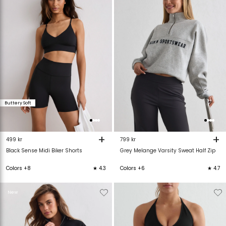
verlanglijstje
verlanglijstje
verlanglijstje
v
Buttery Soft
+
+
499 kr
799 kr
Black Sense Midi Biker Shorts
Grey Melange Varsity Sweat Half Zip
Colors +8
★ 4.3
Colors +6
★ 4.7
Verwijderen
Toevoegen
Verwijderen
T
New
van
aan
van
verlanglijstje
verlanglijstje
verlanglijstje
v