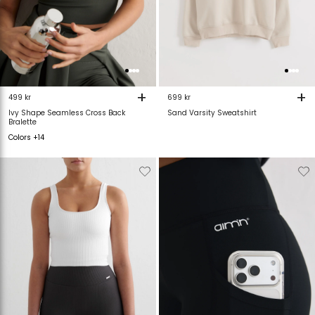
+
+
499 kr
699 kr
Ivy Shape Seamless Cross Back
Sand Varsity Sweatshirt
Bralette
Colors +14
Verwijderen
Toevoegen
Verwijderen
T
van
aan
van
verlanglijstje
verlanglijstje
verlanglijstje
v