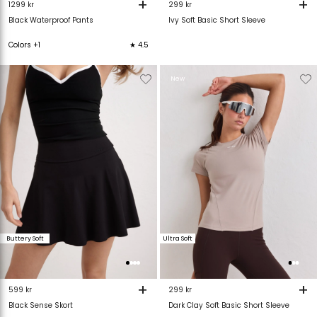
+
+
1299 kr
299 kr
Black Waterproof Pants
Ivy Soft Basic Short Sleeve
Colors +1
★ 4.5
Verwijderen
Toevoegen
Verwijderen
T
New
van
aan
van
verlanglijstje
verlanglijstje
verlanglijstje
v
Buttery Soft
Ultra Soft
+
+
599 kr
299 kr
Black Sense Skort
Dark Clay Soft Basic Short Sleeve