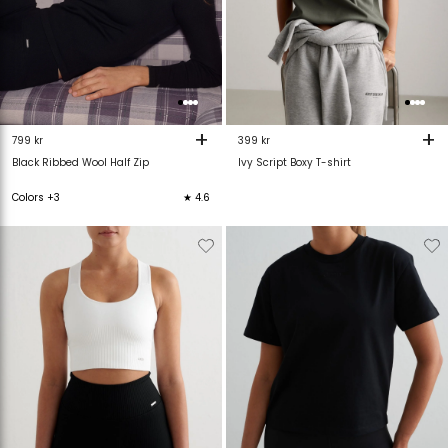
+
+
799 kr
399 kr
Black Ribbed Wool Half Zip
Ivy Script Boxy T-shirt
Colors +3
★ 4.6
Verwijderen
Toevoegen
Verwijderen
T
van
aan
van
verlanglijstje
verlanglijstje
verlanglijstje
v