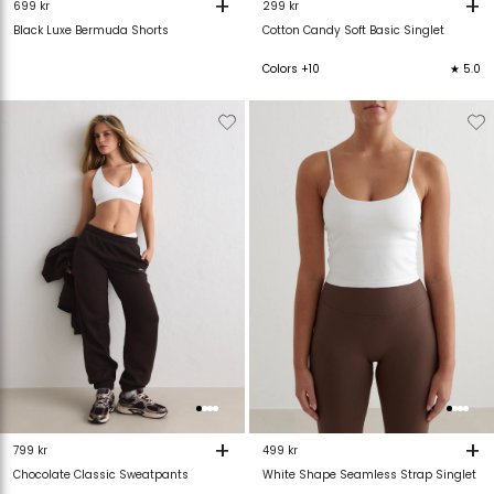
+
+
699 kr
299 kr
Black Luxe Bermuda Shorts
Cotton Candy Soft Basic Singlet
Colors +10
★ 5.0
Verwijderen
Toevoegen
Verwijderen
T
van
aan
van
verlanglijstje
verlanglijstje
verlanglijstje
v
+
+
799 kr
499 kr
Chocolate Classic Sweatpants
White Shape Seamless Strap Singlet