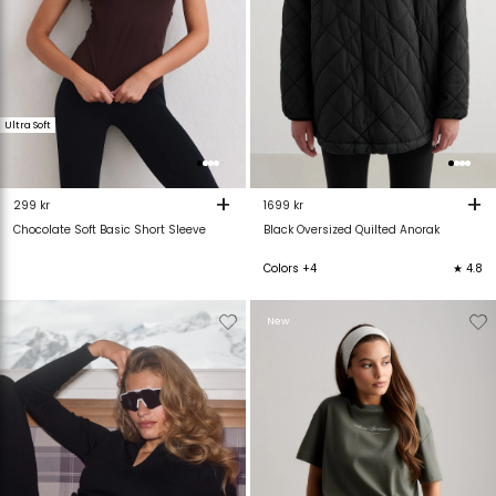
Ultra Soft
+
+
299 kr
1699 kr
Chocolate Soft Basic Short Sleeve
Black Oversized Quilted Anorak
Colors +4
★ 4.8
Verwijderen
Toevoegen
Verwijderen
T
New
van
aan
van
verlanglijstje
verlanglijstje
verlanglijstje
v