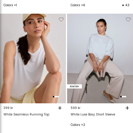
Colors +1
Colors +6
★ 4.3
Verwijderen
Toevoegen
Verwijderen
T
van
aan
van
verlanglijstje
verlanglijstje
verlanglijstje
v
Ateliér
+
+
399 kr
599 kr
White Seamless Running Top
White Luxe Boxy Short Sleeve
Colors +2