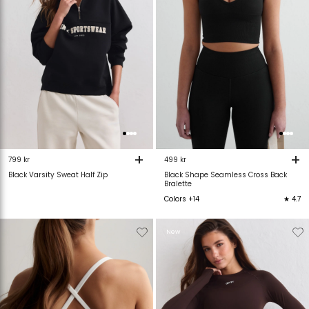
+
+
799 kr
499 kr
Black Varsity Sweat Half Zip
Black Shape Seamless Cross Back
Bralette
Colors +14
★ 4.7
Verwijderen
Toevoegen
Verwijderen
T
New
van
aan
van
verlanglijstje
verlanglijstje
verlanglijstje
v