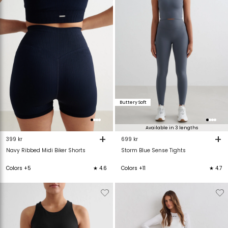
verlanglijstje
verlanglijstje
verlanglijstje
v
Buttery Soft
Available in 3 lengths
+
+
399 kr
699 kr
Navy Ribbed Midi Biker Shorts
Storm Blue Sense Tights
Colors +5
★ 4.6
Colors +11
★ 4.7
Verwijderen
Toevoegen
Verwijderen
T
van
aan
van
verlanglijstje
verlanglijstje
verlanglijstje
v