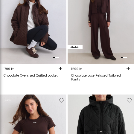
Ateliér
+
+
1799 kr
1299 kr
Chocolate Oversized Quilted Jacket
Chocolate Luxe Relaxed Tailored
Pants
Verwijderen
Toevoegen
Verwijderen
T
New
van
aan
van
verlanglijstje
verlanglijstje
verlanglijstje
v