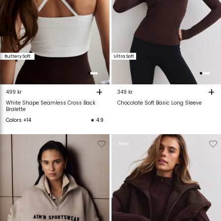
Buttery Soft
Ultra Soft
+
+
499 kr
349 kr
White Shape Seamless Cross Back
Chocolate Soft Basic Long Sleeve
Bralette
Colors +14
★ 4.9
Verwijderen
Toevoegen
Verwijderen
T
New
van
aan
van
verlanglijstje
verlanglijstje
verlanglijstje
v