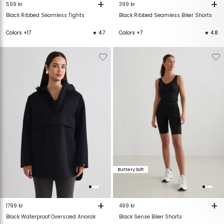
+
+
599 kr
399 kr
Black Ribbed Seamless Tights
Black Ribbed Seamless Biker Shorts
Colors +17
★ 4.7
Colors +7
★ 4.8
Verwijderen
Toevoegen
Verwijderen
T
van
aan
van
verlanglijstje
verlanglijstje
verlanglijstje
v
Buttery Soft
+
+
499 kr
1799 kr
Black Sense Biker Shorts
Black Waterproof Oversized Anorak