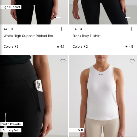
High Support
+
+
449 kr
349 kr
White High Support Ribbed Bra
Black Boxy T-shirt
Colors +6
★ 4.7
Colors +2
★ 4.8
Verwijderen
Toevoegen
Verwijderen
T
van
aan
van
verlanglijstje
verlanglijstje
verlanglijstje
v
With Pockets
Buttery Soft
Ultra Soft