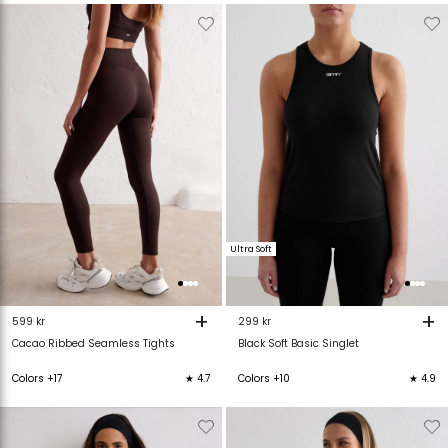
Verwijderen
Toevoegen
Verwijderen
T
van
aan
van
verlanglijstje
verlanglijstje
verlanglijstje
v
Ultra Soft
+
+
599 kr
299 kr
Cacao Ribbed Seamless Tights
Black Soft Basic Singlet
Colors +17
★ 4.7
Colors +10
★ 4.9
Verwijderen
Toevoegen
Verwijderen
T
van
aan
van