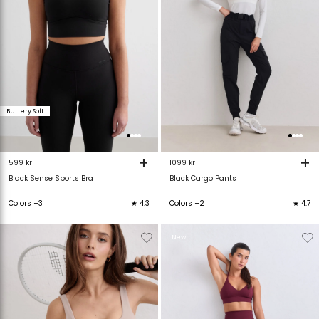
Buttery Soft
+
+
599 kr
1099 kr
Black Sense Sports Bra
Black Cargo Pants
Colors +3
★ 4.3
Colors +2
★ 4.7
Verwijderen
Toevoegen
Verwijderen
T
New
van
aan
van
verlanglijstje
verlanglijstje
verlanglijstje
v