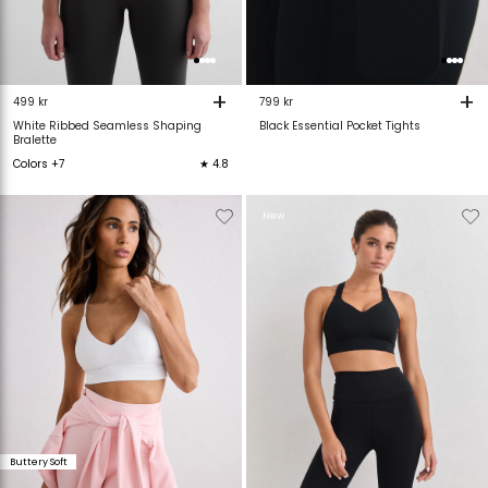
+
+
499 kr
799 kr
White Ribbed Seamless Shaping
Black Essential Pocket Tights
Bralette
Colors +7
★ 4.8
Verwijderen
Toevoegen
Verwijderen
T
New
van
aan
van
verlanglijstje
verlanglijstje
verlanglijstje
v
Buttery Soft