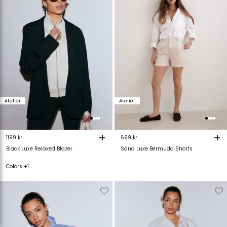
verlanglijstje
verlanglijstje
verlanglijstje
v
Ateliér
Ateliér
+
+
1199 kr
699 kr
Black Luxe Relaxed Blazer
Sand Luxe Bermuda Shorts
Colors +1
Verwijderen
Toevoegen
Verwijderen
T
van
aan
van
verlanglijstje
verlanglijstje
verlanglijstje
v