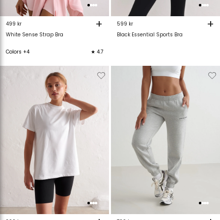
+
+
499 kr
599 kr
White Sense Strap Bra
Black Essential Sports Bra
Colors +4
★ 4.7
Verwijderen
Toevoegen
Verwijderen
T
van
aan
van
verlanglijstje
verlanglijstje
verlanglijstje
v