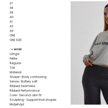
37
38
39
40
41
42
44
ONE
ONE SIZE
+ MORE
Längd
Petite
Regular
Tall
Material
Shape- Body contouring
Sense- Buttery soft
Ribbed Seamless
Ribbed Performance
Core- Second-skin fit
Sculpting- Support that shapes
Midjehöjd