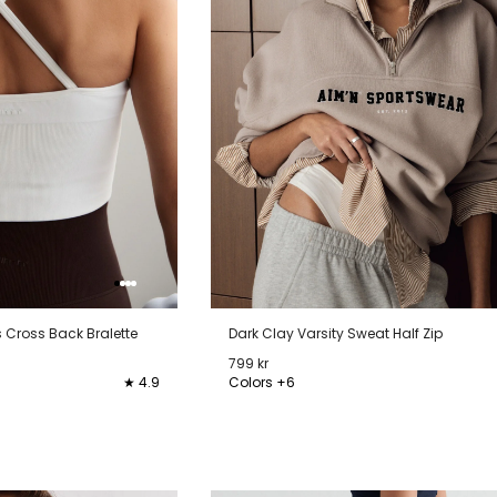
Cross Back Bralette
Dark Clay Varsity Sweat Half Zip
799 kr
★ 4.9
Colors +6
XL
XXL
XS
S
M
L
XL