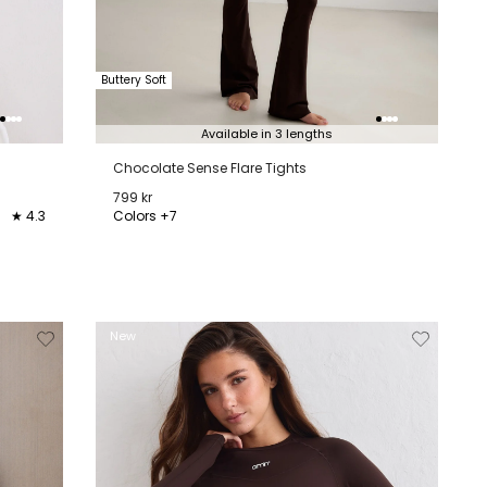
Buttery Soft
Available in 3 lengths
Chocolate Sense Flare Tights
799 kr
★ 4.3
Colors +7
XXS
XS
S
M
L
XL
jderen
Toevoegen
Verwijderen
Toevoeg
New
van
aan
van
aan
lijstje
verlanglijstje
verlanglijstje
verlangli