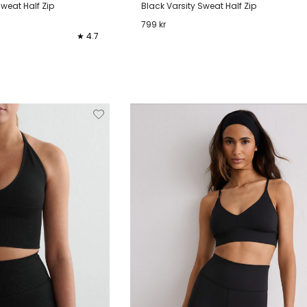
weat Half Zip
Black Varsity Sweat Half Zip
799 kr
★ 4.7
XL
XS
S
M
L
XL
XXL
Verwijderen
Toevoegen
Verwi
van
aan
verlanglijstje
verlanglijstje
verlang