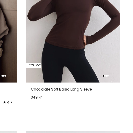
Ultra Soft
Chocolate Soft Basic Long Sleeve
349 kr
★ 4.7
XS
S
M
L
XL
XXL