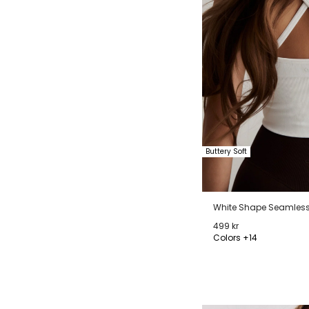
Buttery Soft
White Shape Seamless 
499 kr
Colors +14
XS
S
M
L