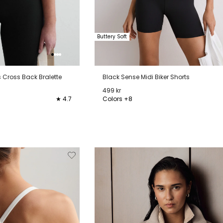
Buttery Soft
Cross Back Bralette
Black Sense Midi Biker Shorts
499 kr
★ 4.7
Colors +8
L
XL
XS
S
M
L
XL
Verwijderen
Toevoegen
Verwi
van
aan
verlanglijstje
verlanglijstje
verlang