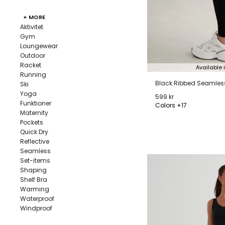
+ MORE
Aktivitet
Gym
Loungewear
Outdoor
Racket
Available 
Running
Black Ribbed Seamless
Ski
Yoga
599 kr
Funktioner
Colors +17
Maternity
XXS
XS
S
M
Pockets
Quick Dry
Reflective
Seamless
Set-items
Shaping
Shelf Bra
Warming
Waterproof
Windproof