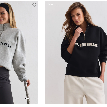
Verwijderen
Toevoegen
Verwi
New
van
aan
verlanglijstje
verlanglijstje
verlang