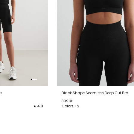
ts
Black Shape Seamless Deep Cut Bra
399 kr
★ 4.8
Colors +2
XL
XXS
XS
S
M
L
XL