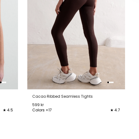
Cacao Ribbed Seamless Tights
599 kr
★ 4.5
Colors +17
★ 4.7
XXS
XS
S
M
L
XL
XXL