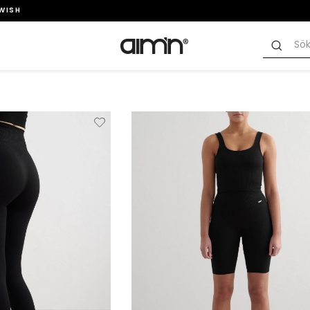
SWISH
Verwijderen
Toevoegen
Verwi
van
aan
verlanglijstje
verlanglijstje
verlang