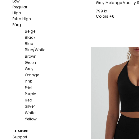
Low
Grey Melange Varsity S
Regular
799 kr
High
Colors +6
Extra High
Färg
XS
S
M
L
Beige
Black
Blue
Blue/White
Brown
Green
Grey
Orange
Pink
Print
Purple
Red
Silver
White
Yellow
+ MORE
Support