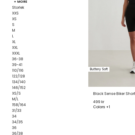
+ MORE
Storlek
XXS
XS
S
M
L
XL
XXL
XXXL
36-38
39-41
Buttery Soft
110/116
122/128
134/140
146/152
XS/S
Black Sense Biker Shor
M/L
499 kr
158/164
Colors +1
31/33
34
XS
S
M
L
34/35
36
36/38