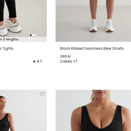
in 3 lengths
 Tights
Black Ribbed Seamless Biker Shorts
399 kr
★ 4.7
Colors +7
L
XL
XXL
XS
S
M
L
XL
XXL
Verwijderen
Toevoegen
Verwi
van
aan
verlanglijstje
verlanglijstje
verlang