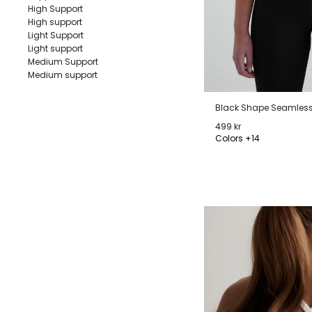
High Support
High support
Light Support
Light support
Medium Support
Medium support
Black Shape Seamless 
499 kr
Colors +14
XXS
XS
S
M