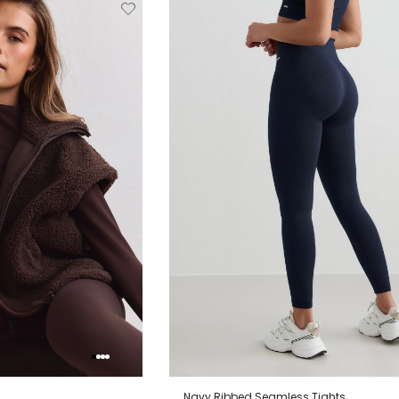
Verwijderen
Toevoegen
Verwi
van
aan
verlanglijstje
verlanglijstje
verlang
Navy Ribbed Seamless Tights