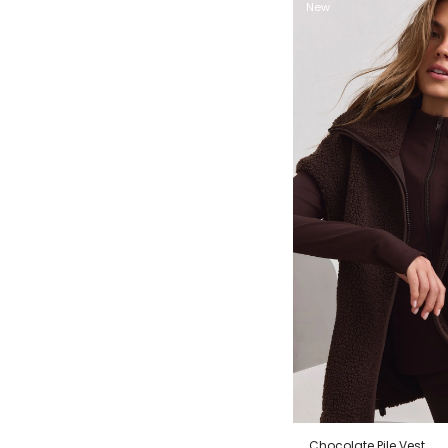
New
Chocolate Pile Vest