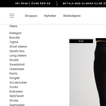
Gå
FRI FRAKT ÖVER 699 KR
BETALA MED KLARNA ELLER 
vidare
Pausa
till
bildspelet
Sidnavigering
Shoppa
Nyheter
Bästsäljare
innehåll
Filters
Kategori
Bundle
Icon
Tights
Short sleeve
Sports bra
Long sleeve
Shorts
Sweatshirt
Outerwear
Pants
Singlet
Accessories
Socks
Kidswear
Skirt/skort
Shoes
Swimwear