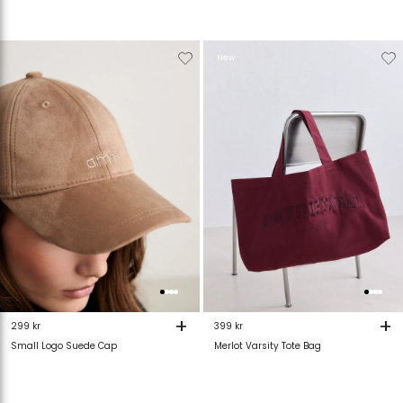
Verwijderen
Toevoegen
Verwijderen
T
New
van
aan
van
verlanglijstje
verlanglijstje
verlanglijstje
v
+
+
299 kr
399 kr
Small Logo Suede Cap
Merlot Varsity Tote Bag