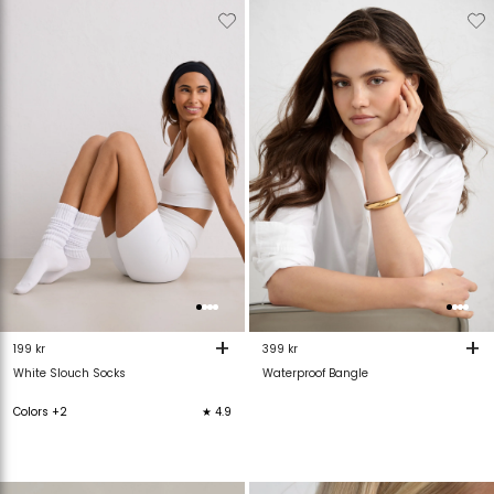
Verwijderen
Toevoegen
Verwijderen
T
van
aan
van
verlanglijstje
verlanglijstje
verlanglijstje
v
+
+
199 kr
399 kr
White Slouch Socks
Waterproof Bangle
Colors +2
★ 4.9