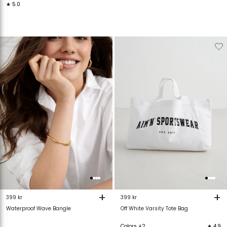
★ 5.0
Verwijderen
Toevoegen
Verwijderen
T
van
aan
van
verlanglijstje
verlanglijstje
verlanglijstje
v
+
+
399 kr
399 kr
Waterproof Wave Bangle
Off White Varsity Tote Bag
Colors +2
★ 4.9