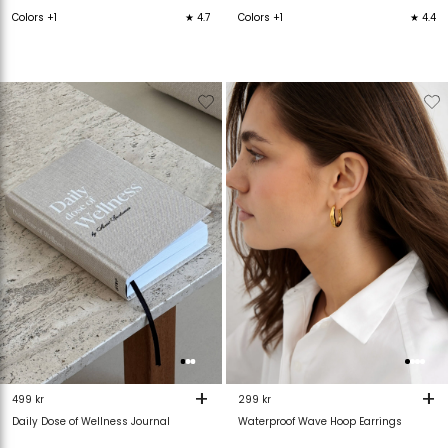
Colors +1
★ 4.7
Colors +1
★ 4.4
Verwijderen
Toevoegen
Verwijderen
T
van
aan
van
verlanglijstje
verlanglijstje
verlanglijstje
v
+
+
499 kr
299 kr
Daily Dose of Wellness Journal
Waterproof Wave Hoop Earrings