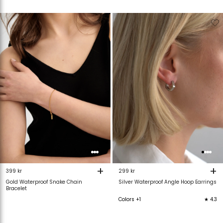
Verwijderen
Toevoegen
Verwijderen
T
van
aan
van
verlanglijstje
verlanglijstje
verlanglijstje
v
+
+
399 kr
299 kr
Gold Waterproof Snake Chain
Silver Waterproof Angle Hoop Earrings
Bracelet
Colors +1
★ 4.3