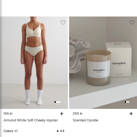
Verwijderen
Toevoegen
Verwijderen
T
van
aan
van
verlanglijstje
verlanglijstje
verlanglijstje
v
+
+
199 kr
399 kr
Almond White Soft Cheeky Hipster
Scented Candle
Colors +1
★ 4.4