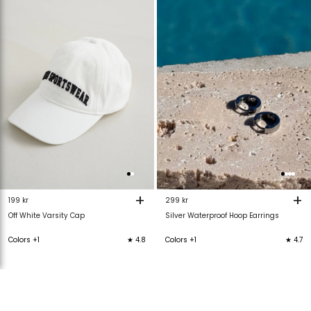
van
aan
van
verlanglijstje
verlanglijstje
verlanglijstje
v
+
+
199 kr
299 kr
Off White Varsity Cap
Silver Waterproof Hoop Earrings
Colors +1
★ 4.8
Colors +1
★ 4.7