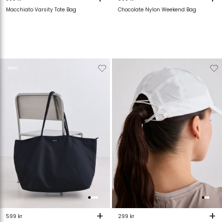
Macchiato Varsity Tote Bag
Chocolate Nylon Weekend Bag
Verwijderen
Toevoegen
Verwijderen
T
New
van
aan
van
verlanglijstje
verlanglijstje
verlanglijstje
v
+
+
599 kr
299 kr