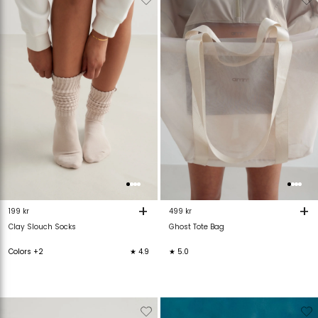
van
aan
van
verlanglijstje
verlanglijstje
verlanglijstje
v
+
+
199 kr
499 kr
Clay Slouch Socks
Ghost Tote Bag
Colors +2
★ 4.9
★ 5.0
Verwijderen
Toevoegen
Verwijderen
T