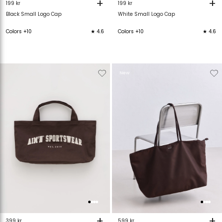
+
+
199 kr
199 kr
Black Small Logo Cap
White Small Logo Cap
Colors +10
★ 4.6
Colors +10
★ 4.6
Verwijderen
Toevoegen
Verwijderen
T
New
van
aan
van
verlanglijstje
verlanglijstje
verlanglijstje
v
+
+
399 kr
599 kr