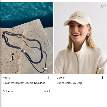
Verwijderen
Toevoegen
Verwijderen
T
van
aan
van
verlanglijstje
verlanglijstje
verlanglijstje
v
+
+
499 kr
299 kr
Silver Waterproof Double Necklace
Script Corduroy Cap
Colors +1
★ 4.4