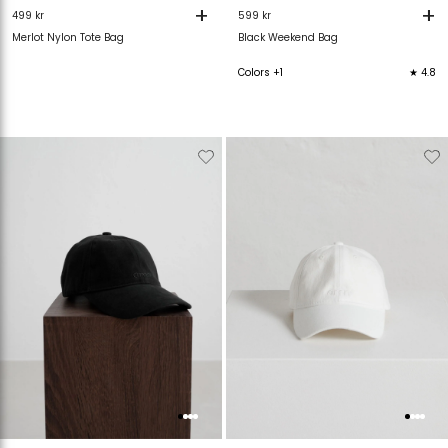
+
+
499 kr
599 kr
Merlot Nylon Tote Bag
Black Weekend Bag
Colors +1
★ 4.8
Verwijderen
Toevoegen
Verwijderen
T
van
aan
van
verlanglijstje
verlanglijstje
verlanglijstje
v