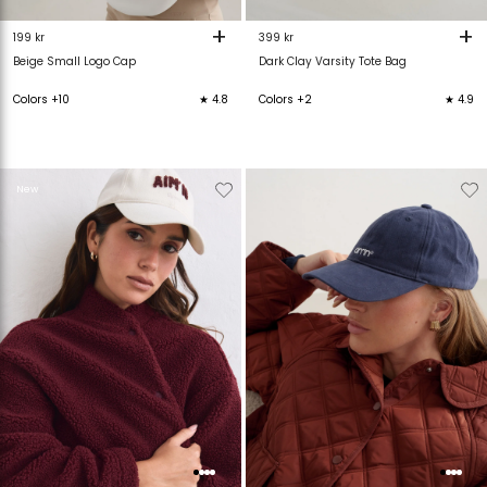
+
+
199 kr
399 kr
Beige Small Logo Cap
Dark Clay Varsity Tote Bag
Colors +10
★ 4.8
Colors +2
★ 4.9
Verwijderen
Toevoegen
Verwijderen
T
New
van
aan
van
verlanglijstje
verlanglijstje
verlanglijstje
v