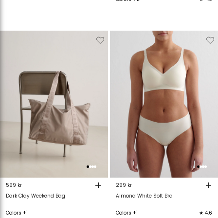
Verwijderen
Toevoegen
Verwijderen
T
van
aan
van
verlanglijstje
verlanglijstje
verlanglijstje
v
+
+
599 kr
299 kr
Dark Clay Weekend Bag
Almond White Soft Bra
Colors +1
Colors +1
★ 4.6