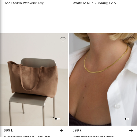
Black Nylon Weekend Bag
White Le Run Running Cap
Verwijderen
Toevoegen
Verwijderen
T
van
aan
van
verlanglijstje
verlanglijstje
verlanglijstje
v
+
+
699 kr
399 kr