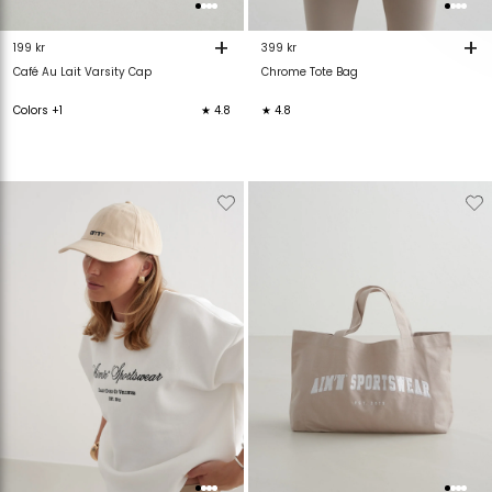
+
+
199 kr
399 kr
Café Au Lait Varsity Cap
Chrome Tote Bag
Colors +1
★ 4.8
★ 4.8
Verwijderen
Toevoegen
Verwijderen
T
van
aan
van
verlanglijstje
verlanglijstje
verlanglijstje
v