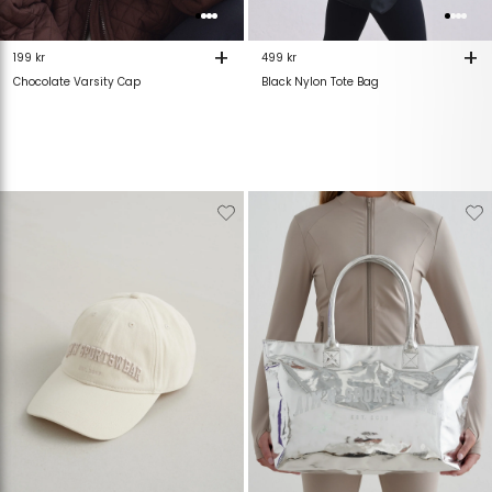
+
+
199 kr
499 kr
Chocolate Varsity Cap
Black Nylon Tote Bag
Verwijderen
Toevoegen
Verwijderen
T
van
aan
van
verlanglijstje
verlanglijstje
verlanglijstje
v