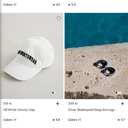
Colors +1
★ 4.3
★ 5.0
Verwijderen
Toevoegen
Verwijderen
T
van
aan
van
verlanglijstje
verlanglijstje
verlanglijstje
v
+
+
199 kr
299 kr
Off White Varsity Cap
Silver Waterproof Hoop Earrings
Colors +1
★ 4.8
Colors +1
★ 4.7