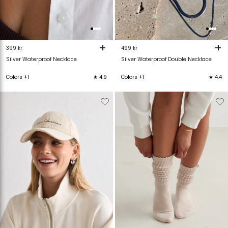
+
+
399 kr
499 kr
Silver Waterproof Necklace
Silver Waterproof Double Necklace
Colors +1
★ 4.9
Colors +1
★ 4.4
Verwijderen
Toevoegen
Verwijderen
T
van
aan
van
verlanglijstje
verlanglijstje
verlanglijstje
v