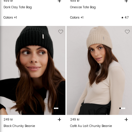
+
+
499 kr
499 kr
Dark Clay Tote Bag
Onesize Tote Bag
Colors +1
Colors +1
★ 4.7
Verwijderen
Toevoegen
Verwijderen
T
van
aan
van
verlanglijstje
verlanglijstje
verlanglijstje
v
+
+
249 kr
249 kr
Black Chunky Beanie
Café Au Lait Chunky Beanie