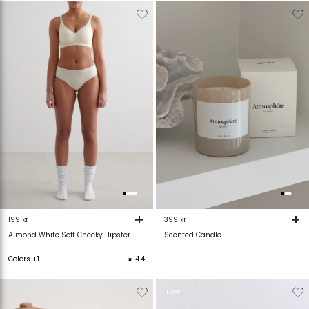
Verwijderen
Toevoegen
Verwijderen
T
van
aan
van
verlanglijstje
verlanglijstje
verlanglijstje
v
+
+
199 kr
399 kr
Almond White Soft Cheeky Hipster
Scented Candle
Colors +1
★ 4.4
Verwijderen
Toevoegen
Verwijderen
T
New
van
aan
van