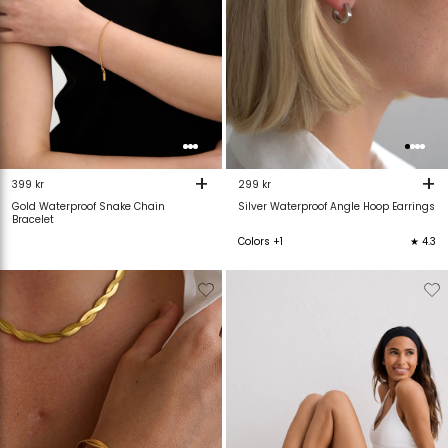
+
+
399 kr
299 kr
Gold Waterproof Snake Chain
Silver Waterproof Angle Hoop Earrings
Bracelet
Colors +1
★ 4.3
Verwijderen
Toevoegen
Verwijderen
T
van
aan
van
verlanglijstje
verlanglijstje
verlanglijstje
v