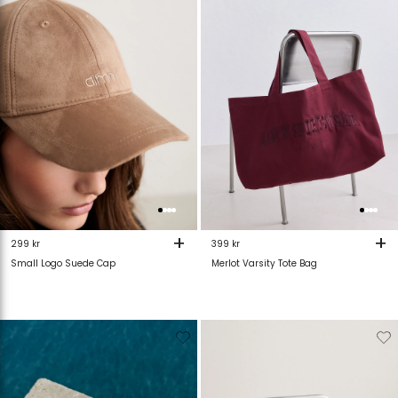
verlanglijstje
verlanglijstje
verlanglijstje
v
+
+
299 kr
399 kr
Small Logo Suede Cap
Merlot Varsity Tote Bag
Verwijderen
Toevoegen
Verwijderen
T
van
aan
van
verlanglijstje
verlanglijstje
verlanglijstje
v