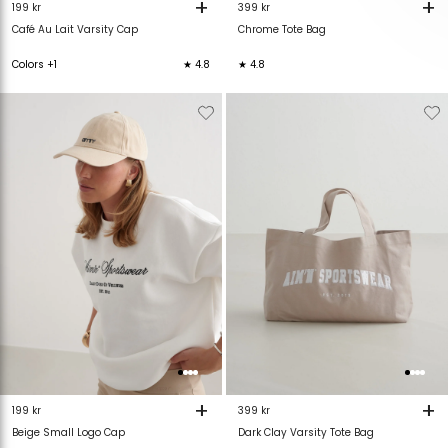
+
+
199 kr
399 kr
Café Au Lait Varsity Cap
Chrome Tote Bag
Colors +1
★ 4.8
★ 4.8
Verwijderen
Toevoegen
Verwijderen
T
van
aan
van
verlanglijstje
verlanglijstje
verlanglijstje
v
+
+
199 kr
399 kr
Beige Small Logo Cap
Dark Clay Varsity Tote Bag