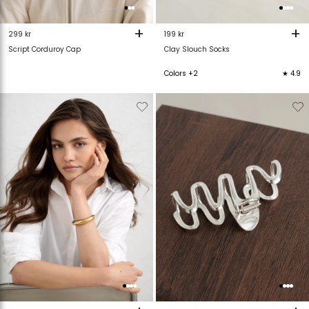
+
+
299 kr
199 kr
Script Corduroy Cap
Clay Slouch Socks
Colors +2
★ 4.9
Verwijderen
Toevoegen
Verwijderen
T
van
aan
van
verlanglijstje
verlanglijstje
verlanglijstje
v