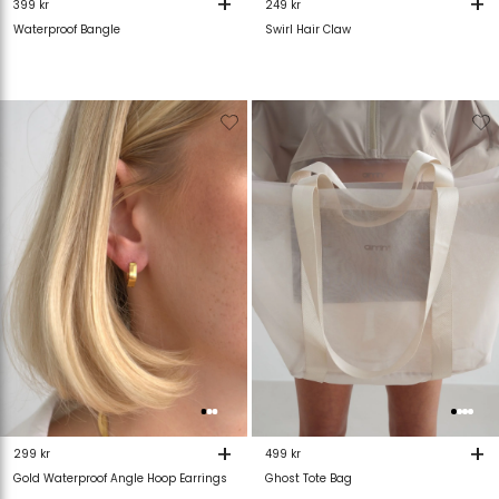
+
+
399 kr
249 kr
Waterproof Bangle
Swirl Hair Claw
Verwijderen
Toevoegen
Verwijderen
T
van
aan
van
verlanglijstje
verlanglijstje
verlanglijstje
v
+
+
299 kr
499 kr
Gold Waterproof Angle Hoop Earrings
Ghost Tote Bag