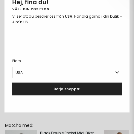
Hej, fina du!
VÄLJ DIN POSITION
Vi ser att du besöker oss från
USA
. Handla gärna i din butik –
LÄGG TILL I VARUKORGEN
Ta
Lägg
Aim'n US.
bort
till
Fria storleksbyten
från
i
Betala med Klarna eller Swish
önskelista
önskeli
Fri frakt över 699kr
PRODUKTBESKRIVNING
+
Plats
DETALJER
+
MATERIAL & CARE
+
Börja shoppa!
LEVERANS & RETUR
+
Matcha med:
Black Double Pocket Midi Biker