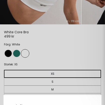
M - 170 cm
White Core Bra
499 kr
Ordinarie
pris
Färg: White
Storlek:
XS
XS
S
M
L
XL