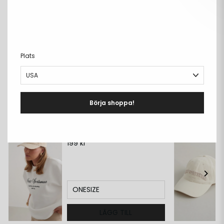
Fri frakt över 699kr
PRODUKTBESKRIVNING
+
DETALJER
+
Plats
LEVERANS & RETUR
+
Börja shoppa!
Matcha med:
Beige Small Logo Cap
199 kr
ONESIZE
LÄGG TILL