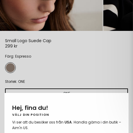
Small Logo Suede Cap
299 kr
Ordinarie
pris
Färg: Espresso
Storlek:
ONE
ONE
Hej, fina du!
LÄGG TILL I VARUKORGEN
Ta
Lägg
VÄLJ DIN POSITION
bort
till
Vi ser att du besöker oss från
USA
. Handla gärna i din butik –
Fria storleksbyten
från
i
Aim'n US.
Betala med Klarna eller Swish
önskelista
önskeli