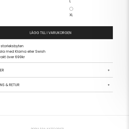
L
XL
LÄGG TILL I VARUKORGEN
a storleksbyten
ala med Klarna eller Swish
frakt över 699kr
JER
+
ANS & RETUR
+