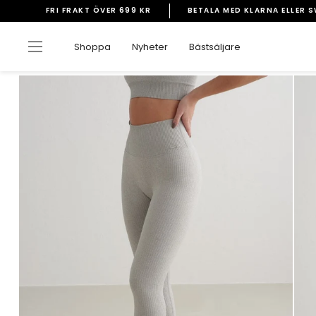
Gå
FRI FRAKT ÖVER 699 KR
BETALA MED KLARNA ELLER 
vidare
Pausa
till
bildspelet
Sidnavigering
Shoppa
Nyheter
Bästsäljare
innehåll