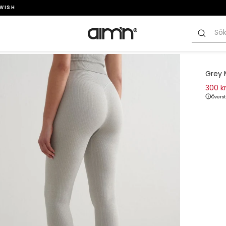
SWISH
Grey 
300 k
Överst