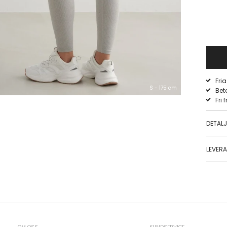
Fri
S - 175 cm
Bet
Fri 
DETAL
LEVER