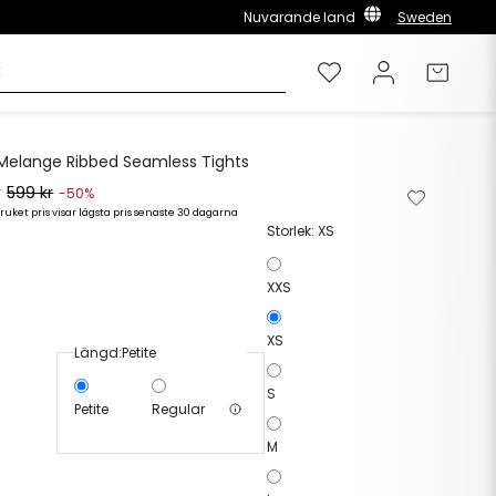
Nuvarande land
Sweden
Önskelista
Logga in
Varuk
Melange Ribbed Seamless Tights
r
599 kr
Ta
Lägg
-50%
bort
till
ruket pris visar lägsta pris senaste 30 dagarna
Storlek:
XS
från
i
önskelista
önskelista
XXS
XS
Längd:
Petite
S
Petite
Regular
M