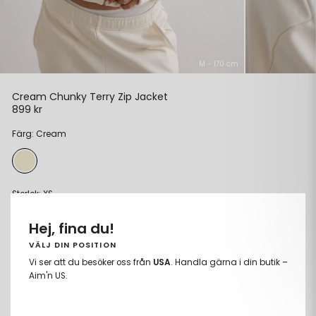
M - 170 cm
Cream Chunky Terry Zip Jacket
899 kr
Ordinarie
pris
Färg: Cream
Storlek:
XS
XS
Hej, fina du!
S
VÄLJ DIN POSITION
Vi ser att du besöker oss från
USA
. Handla gärna i din butik –
M
Aim'n US.
L
XL