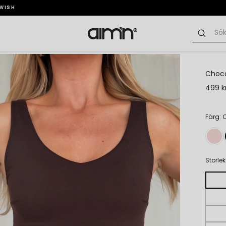
SWISH
Choco
499 k
Färg: 
Storlek