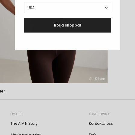
Börja shoppa!
S - 174 cm
der
OM OSS
KUNDSERVICE
The AIM'N Story
Kontakta oss
Aim’n magazine
FAQ