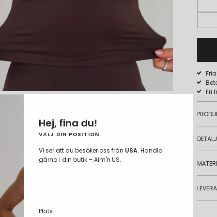
Fri
Bet
Fri 
PRODU
Hej, fina du!
VÄLJ DIN POSITION
DETAL
Vi ser att du besöker oss från
USA
. Handla
gärna i din butik – Aim'n US.
MATERI
LEVER
Plats