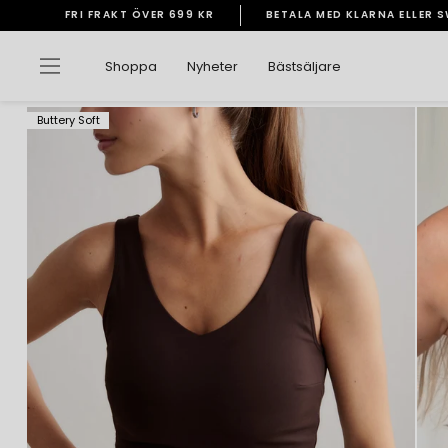
Gå
FRI FRAKT ÖVER 699 KR
BETALA MED KLARNA ELLER 
vidare
Pausa
till
bildspelet
Sidnavigering
Shoppa
Nyheter
Bästsäljare
innehåll
Buttery Soft