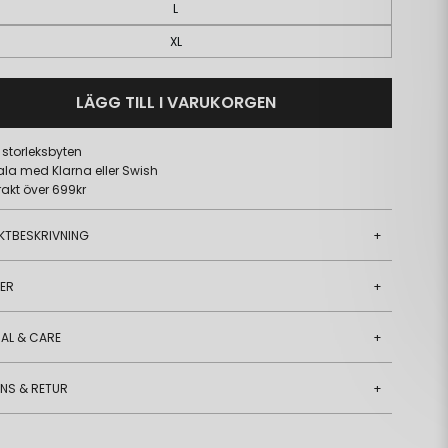
L
XL
LÄGG TILL I VARUKORGEN
a storleksbyten
ala med Klarna eller Swish
frakt över 699kr
KTBESKRIVNING
+
JER
+
AL & CARE
+
ANS & RETUR
+