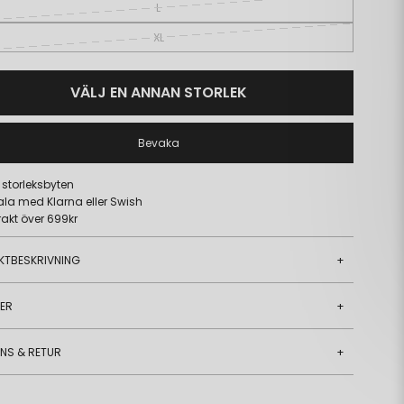
L
XL
VÄLJ EN ANNAN STORLEK
Bevaka
a storleksbyten
ala med Klarna eller Swish
frakt över 699kr
KTBESKRIVNING
+
JER
+
ANS & RETUR
+