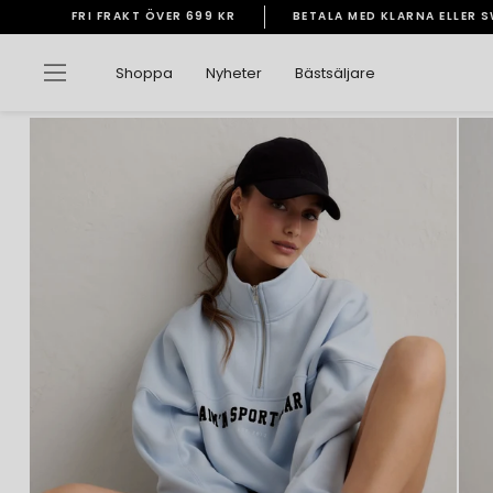
Gå
FRI FRAKT ÖVER 699 KR
BETALA MED KLARNA ELLER 
vidare
Pausa
till
bildspelet
Sidnavigering
Shoppa
Nyheter
Bästsäljare
innehåll