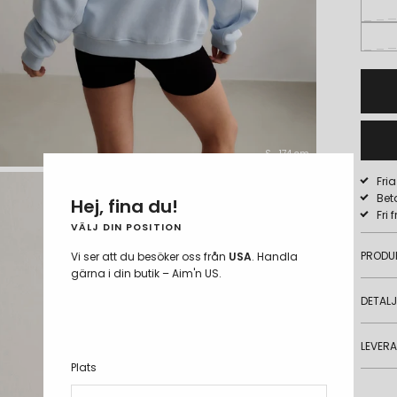
S -174 cm
Fri
Bet
Hej, fina du!
Fri 
VÄLJ DIN POSITION
PRODU
Vi ser att du besöker oss från
USA
. Handla
gärna i din butik – Aim'n US.
DETAL
LEVER
Plats