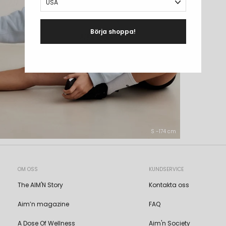
Börja shoppa!
S -174 cm
OM OSS
KUNDSERVICE
The AIM'N Story
Kontakta oss
Aim’n magazine
FAQ
A Dose Of Wellness
Aim'n Society