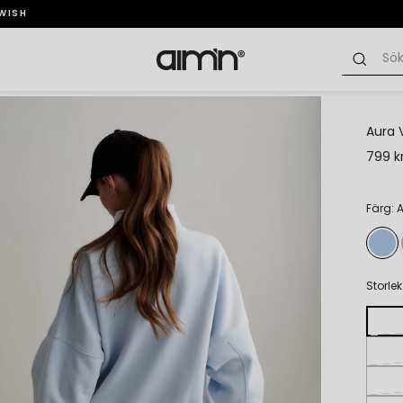
SWISH
Aura 
799 k
Färg: 
Storlek