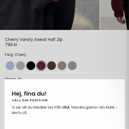
Cherry Varsity Sweat Half Zip
799 kr
Ordinarie
pris
Färg: Cherry
Storlek:
XS
XS
Hej, fina du!
S
VÄLJ DIN POSITION
Vi ser att du besöker oss från
USA
. Handla gärna i din butik –
M
Aim'n US.
L
XL