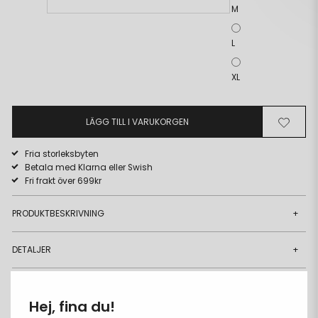
M
L
XL
LÄGG TILL I VARUKORGEN
Ta
Lägg
bort
till
Fria storleksbyten
från
i
Betala med Klarna eller Swish
önskelista
önskeli
Fri frakt över 699kr
PRODUKTBESKRIVNING
+
DETALJER
+
MATERIAL & CARE
+
Hej, fina du!