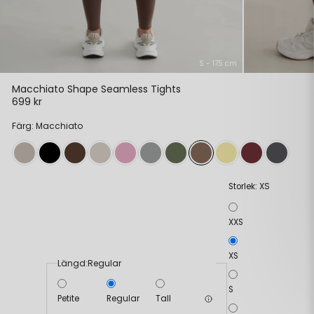
S - 175 cm
Macchiato Shape Seamless Tights
699 kr
Färg: Macchiato
XS
Storlek:
XXS
XS
Längd:
Regular
S
Petite
Regular
Tall