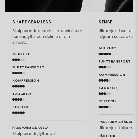
SHAPE SEAMLESS
SENSE
Skulpterande seamlessmaterial som
Ultramjukt, borstat 
formar, lyfter och definierar din
följsam second-skin
silhuett.
MJUKHET
MJUKHET
FUKTTRANSPORT
FUKTTRANSPORT
KOMPRESSION
KOMPRESSION
TJOCKLEK
TJOCKLEK
STRETCH
STRETCH
PASSFORM & KÄNSLA
Ultramjukt, följsamt.
PASSFORM & KÄNSLA
Skulpterande, lyftande.
BÄST FÖR