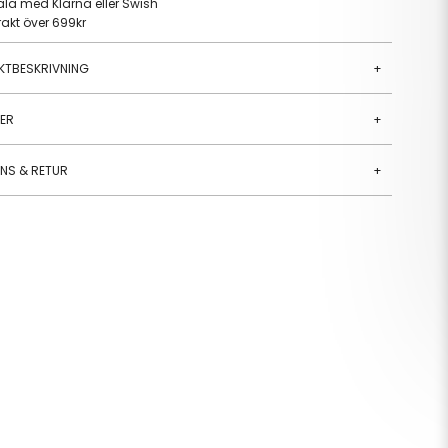
ala med Klarna eller Swish
frakt över 699kr
KTBESKRIVNING
+
JER
+
ANS & RETUR
+