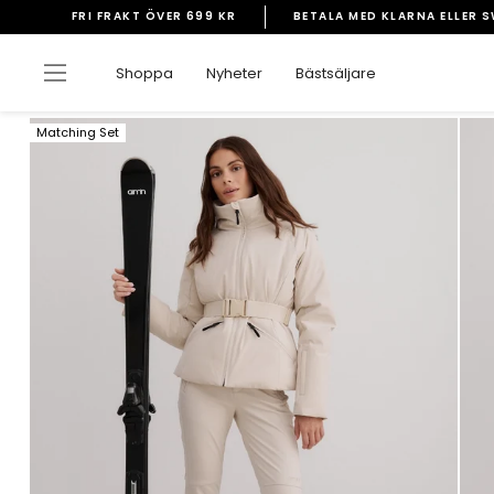
Gå
FRI FRAKT ÖVER 699 KR
BETALA MED KLARNA ELLER 
vidare
Pausa
till
bildspelet
Sidnavigering
Shoppa
Nyheter
Bästsäljare
innehåll
Matching Set