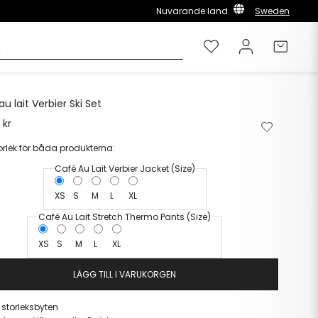
Nuvarande land
Sweden
Önskelista
Logga in
Varuk
u lait Verbier Ski Set
 kr
Ta
Lägg
bort
till
torlek för båda produkterna:
från
i
önskelista
önskelista
Café Au Lait Verbier Jacket (Size)
XS
S
M
L
XL
Café Au Lait Stretch Thermo Pants (Size)
XS
S
M
L
XL
LÄGG TILL I VARUKORGEN
a storleksbyten