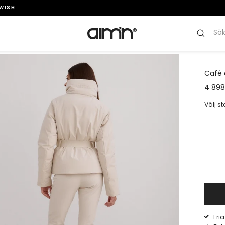
SWISH
Café a
4 898
Välj s
Fri