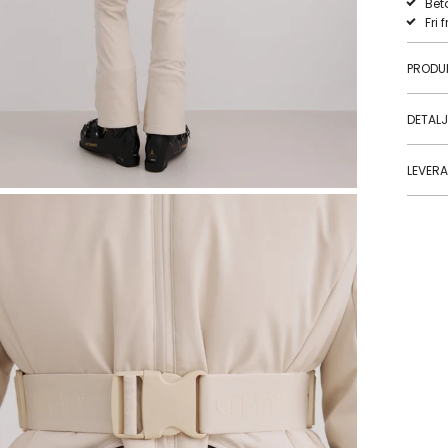
Bet
Fri 
PRODU
DETAL
LEVER