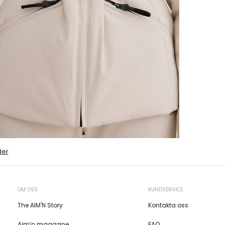
der
OM OSS
KUNDSERVICE
The AIM'N Story
Kontakta oss
Aim’n magazine
FAQ