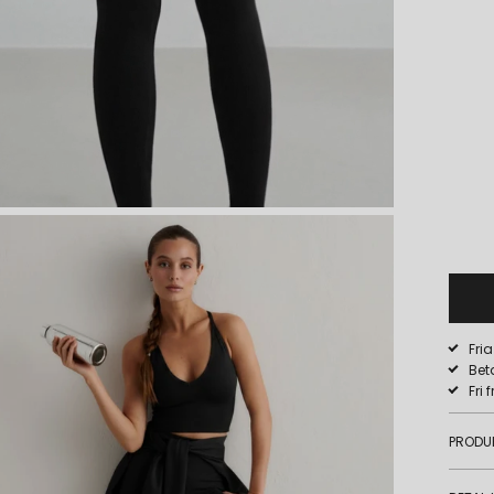
Fri
Bet
Fri 
PRODU