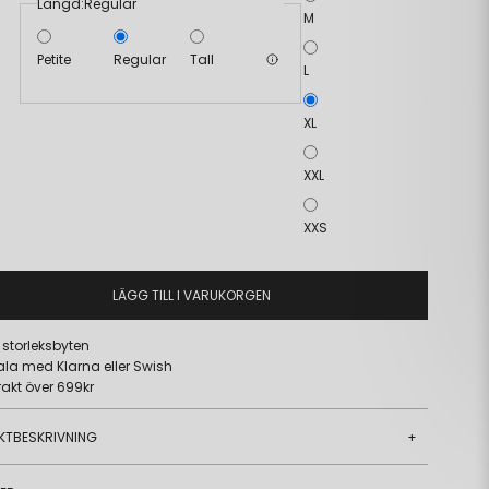
Längd:
Regular
M
Petite
Regular
Tall
L
XL
XXL
XXS
LÄGG TILL I VARUKORGEN
a storleksbyten
ala med Klarna eller Swish
frakt över 699kr
KTBESKRIVNING
+