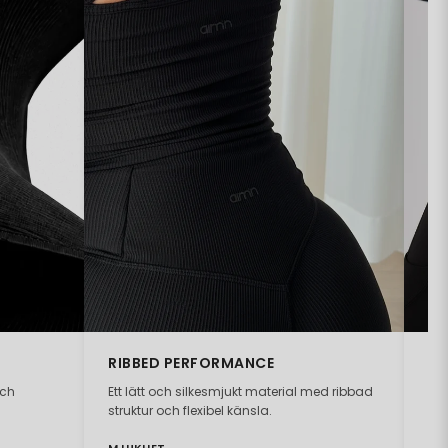
RIBBED PERFORMANCE
C
och
Ett lätt och silkesmjukt material med ribbad
Per
struktur och flexibel känsla.
trä
MJUKHET
MJ