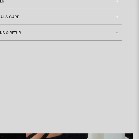
JER
+
AL & CARE
+
ANS & RETUR
+