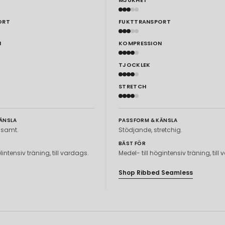
ORT
FUKTTRANSPORT
N
KOMPRESSION
TJOCKLEK
STRETCH
ÄNSLA
PASSFORM & KÄNSLA
ljsamt.
Stödjande, stretchig.
BÄST FÖR
lintensiv träning, till vardags.
Medel- till högintensiv träning, till
Shop Ribbed Seamless