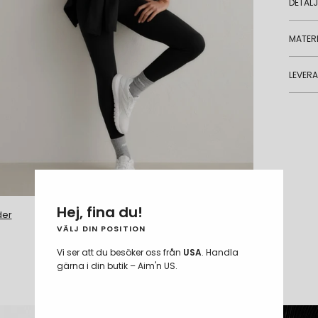
DETAL
MATERI
LEVER
S - 174 cm
Hej, fina du!
der
VÄLJ DIN POSITION
Vi ser att du besöker oss från
USA
. Handla
COMPARE FABRICS
gärna i din butik – Aim'n US.