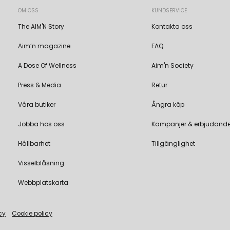
OM OSS
KUNDSERVICE
The AIM'N Story
Kontakta oss
Aim’n magazine
FAQ
A Dose Of Wellness
Aim'n Society
Press & Media
Retur
Våra butiker
Ångra köp
Jobba hos oss
Kampanjer & erbjudand
Hållbarhet
Tillgänglighet
Visselblåsning
Webbplatskarta
cy
Cookie policy