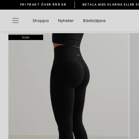
Gå
FRI FRAKT ÖVER 699 KR
BETALA MED KLARNA ELLER 
vidare
Pausa
till
bildspelet
Sidnavigering
Shoppa
Nyheter
Bästsäljare
innehåll
Icon