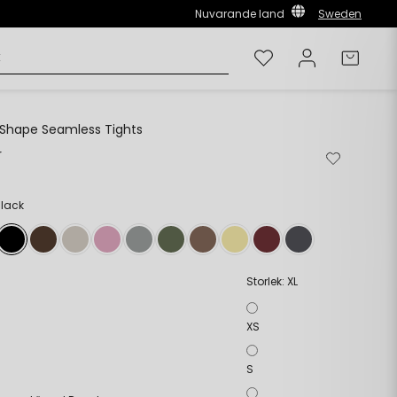
Nuvarande land
Sweden
Önskelista
Logga in
Varuk
 Shape Seamless Tights
r
Ta
Lägg
bort
till
från
i
önskelista
önskelista
Black
Storlek:
XL
XS
S