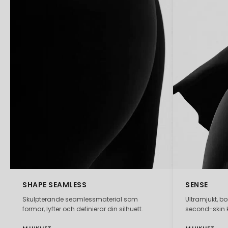
SHAPE SEAMLESS
SENSE
Skulpterande seamlessmaterial som
Ultramjukt, b
formar, lyfter och definierar din silhuett.
second-skin 
MJUKHET
MJUKHET