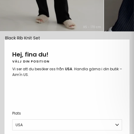
XS - 170 cm
Black Rib Knit Set
1 598 kr
Välj storlek för båda produkterna:
Hej, fina du!
Black Rib Knit Pants (Size)
Black Rib Knit Sweater (Size)
VÄLJ DIN POSITION
Vi ser att du besöker oss från
USA
. Handla gärna i din butik –
XS
S
M
L
XL
XS
S
M
L
XL
Aim'n US.
LÄGG TILL I VARUKORGEN
Ta
Lägg
bort
till
Fria storleksbyten
från
i
Betala med Klarna eller Swish
önskelista
önskeli
Fri frakt över 699kr
Plats
PRODUKTBESKRIVNING
+