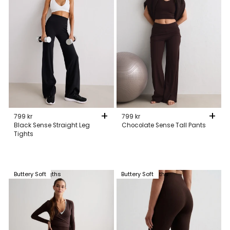
+
+
799 kr
799 kr
Black Sense Straight Leg
Chocolate Sense Tall Pants
Tights
Available in 3 lengths
Buttery Soft
Available in 3 lengths
Buttery Soft