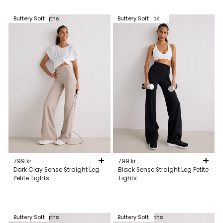
Available in 2 lengths
Buttery Soft
Available in 3 lengths
Buttery Soft
Back In Stock
+
+
799 kr
799 kr
Dark Clay Sense Straight Leg
Black Sense Straight Leg Petite
Petite Tights
Tights
Available in 2 lengths
Buttery Soft
Available in 2 lengths
Buttery Soft