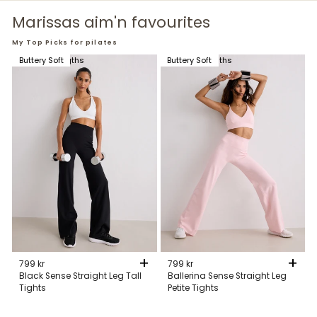
Marissas aim'n favourites
My Top Picks for pilates
Available in 3 lengths
Buttery Soft
Available in 2 lengths
Buttery Soft
+
+
799 kr
799 kr
Black Sense Straight Leg Tall
Ballerina Sense Straight Leg
Tights
Petite Tights