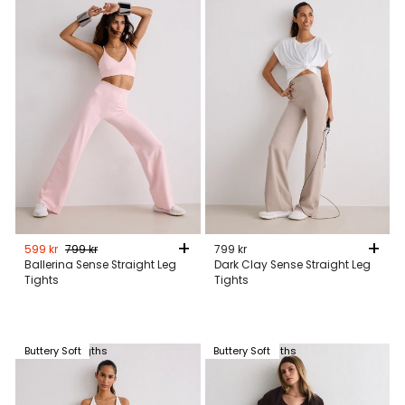
+
+
599 kr
Ordinarie
799 kr
Reapris
799 kr
pris
Ballerina Sense Straight Leg
Dark Clay Sense Straight Leg
Tights
Tights
Available in 3 lengths
Buttery Soft
Available in 3 lengths
Buttery Soft