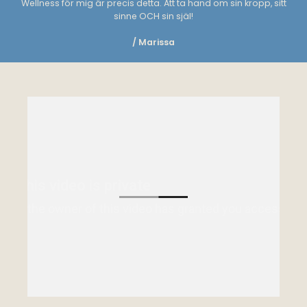
Wellness för mig är precis detta. Att ta hand om sin kropp, sitt
sinne OCH sin själ!
/ Marissa