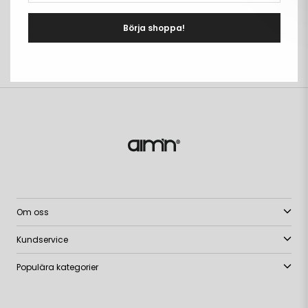
Fria storleksbyten
från
i
Betala med Klarna eller Swish
önskelista
önskeli
Börja shoppa!
Fri frakt över 699kr
PRODUKTBESKRIVNING
+
Om oss
Kundservice
Populära kategorier