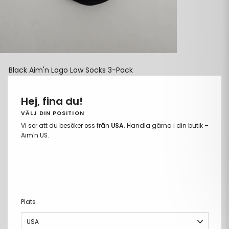
Black Aim'n Logo Low Socks 3-Pack
199 kr
Ordinarie
pris
Färg: Black
Hej, fina du!
VÄLJ DIN POSITION
Vi ser att du besöker oss från
USA
. Handla gärna i din butik –
Aim'n US.
Storlek:
36-38
36-38
39-41
Plats
LÄGG TILL I VARUKORGEN
Ta
Lägg
bort
till