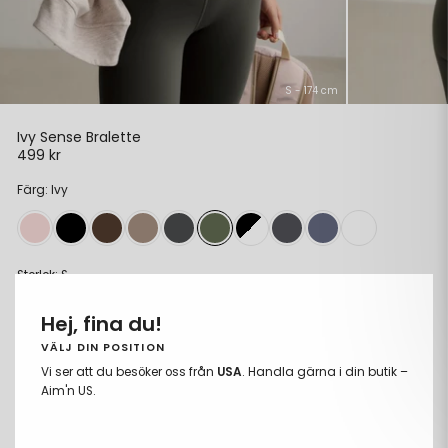
S - 174 cm
Ivy Sense Bralette
499 kr
Ordinarie
pris
Färg: Ivy
Storlek:
S
XS
Hej, fina du!
S
VÄLJ DIN POSITION
Vi ser att du besöker oss från
USA
. Handla gärna i din butik –
M
Aim'n US.
L
XL