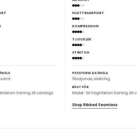
ORT
FUKTTRANSPORT
N
KOMPRESSION
TJOCKLEK
STRETCH
ÄNSLA
PASSFORM & KÄNSLA
ljsamt.
Stödjande, stretchig.
BÄST FÖR
lintensiv träning, till vardags.
Medel- till högintensiv träning, till
Shop Ribbed Seamless