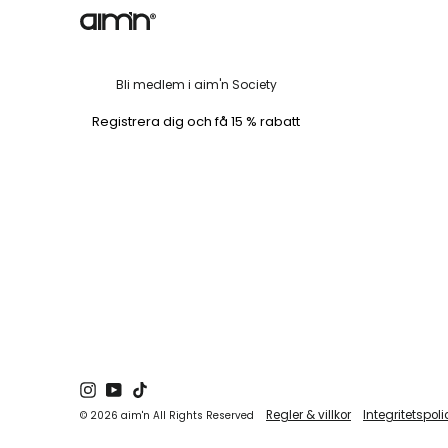
Bli medlem i aim'n Society
Registrera dig och få 15 % rabatt
Instagram
YouTube
TikTok
Regler & villkor
Integritetspoli
© 2026 aim'n All Rights Reserved