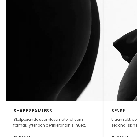
SHAPE SEAMLESS
SENSE
Skulpterande seamlessmaterial som
Ultramjukt, b
formar, lyfter och definierar din silhuett.
second-skin 
MJUKHET
MJUKHET