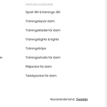
POPULÄRA KATEGORIER
Sport-BH & tränings-BH
Träningsbyxor dam
Träningskläder för dam
Träningstights & tights
Träningströjor
en
Träningsshorts för dam
Piléjackor för dam
Teddyjackor för dam
Nuvarande land
Sweden