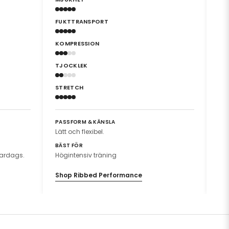
FUKTTRANSPORT
FU
KOMPRESSION
KO
TJOCKLEK
TJ
STRETCH
ST
PASSFORM & KÄNSLA
PA
Lätt och flexibel.
An
BÄST FÖR
BÄ
 vardags.
Högintensiv träning
Hög
Shop Ribbed Performance
Sh