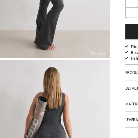
Fri
Bet
S - 170 cm
Fri 
PRODU
DETAL
MATERI
LEVER