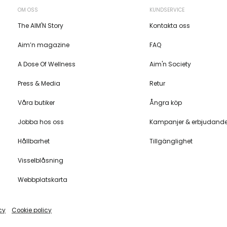
OM OSS
KUNDSERVICE
The AIM'N Story
Kontakta oss
Aim’n magazine
FAQ
A Dose Of Wellness
Aim'n Society
Press & Media
Retur
Våra butiker
Ångra köp
Jobba hos oss
Kampanjer & erbjudand
Hållbarhet
Tillgänglighet
Visselblåsning
Webbplatskarta
cy
Cookie policy