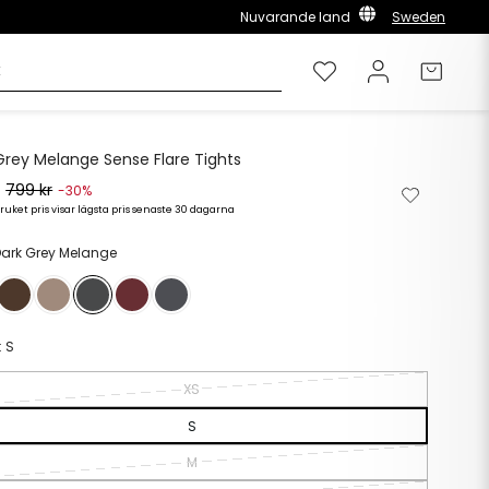
Nuvarande land
Sweden
Önskelista
Logga in
Varuk
Grey Melange Sense Flare Tights
r
799 kr
Ta
Lägg
-30%
bort
till
ruket pris visar lägsta pris senaste 30 dagarna
rie
s
från
i
önskelista
önskelista
Dark Grey Melange
:
S
XS
S
M