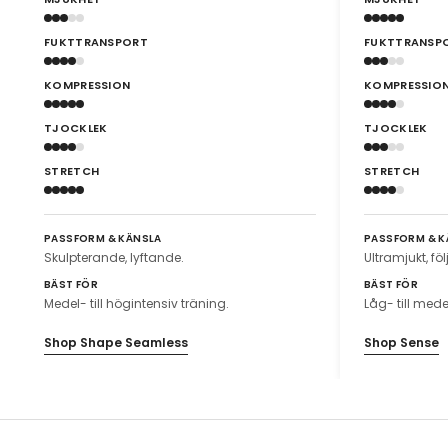
FUKTTRANSPORT
FUKTTRANSP
KOMPRESSION
KOMPRESSIO
TJOCKLEK
TJOCKLEK
STRETCH
STRETCH
PASSFORM & KÄNSLA
PASSFORM & K
Skulpterande, lyftande.
Ultramjukt, fö
BÄST FÖR
BÄST FÖR
Medel- till högintensiv träning.
Låg- till mede
Shop Shape Seamless
Shop Sense