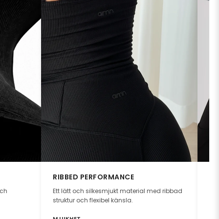
RIBBED PERFORMANCE
C
och
Ett lätt och silkesmjukt material med ribbad
Per
struktur och flexibel känsla.
trä
MJUKHET
MJ