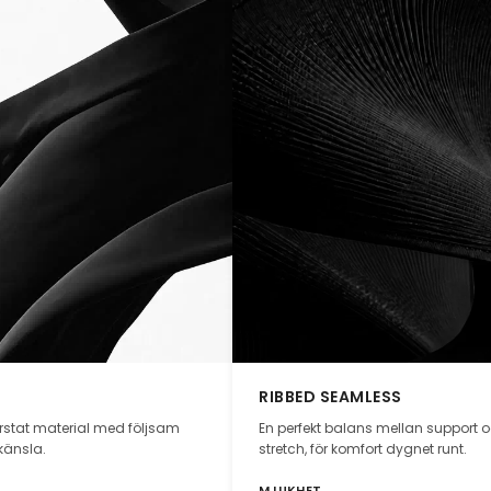
RIBBED SEAMLESS
orstat material med följsam
En perfekt balans mellan support 
känsla.
stretch, för komfort dygnet runt.
MJUKHET