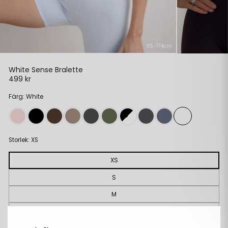
XS-174cm
White Sense Bralette
499 kr
Ordinarie
pris
Färg: White
Storlek:
XS
XS
S
M
L
XL