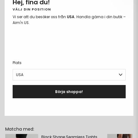
Hej, fina du!
VÄLJ DIN POSITION
Vi ser att du besöker oss från
USA
. Handla gärna i din butik –
LÄGG TILL I VARUKORGEN
Ta
Lägg
Aim'n US.
bort
till
Fria storleksbyten
från
i
Betala med Klarna eller Swish
önskelista
önskeli
Fri frakt över 699kr
PRODUKTBESKRIVNING
+
Plats
DETALJER
+
MATERIAL & CARE
+
Börja shoppa!
LEVERANS & RETUR
+
Matcha med:
Black Shape Seamless Tights