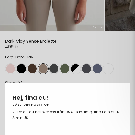
S - 175 cm
Dark Clay Sense Bralette
499 kr
Ordinarie
pris
Färg: Dark Clay
Storlek:
XS
XS
Hej, fina du!
S
VÄLJ DIN POSITION
Vi ser att du besöker oss från
USA
. Handla gärna i din butik –
M
Aim'n US.
L
XL