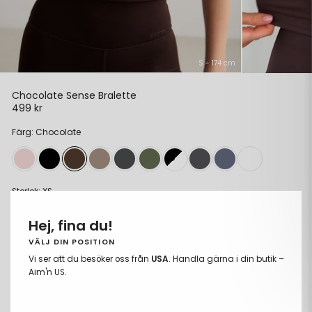
S - 174 cm
Chocolate Sense Bralette
499 kr
Ordinarie
pris
Färg: Chocolate
Storlek:
XS
XS
Hej, fina du!
S
VÄLJ DIN POSITION
Vi ser att du besöker oss från
USA
. Handla gärna i din butik –
M
Aim'n US.
L
XL