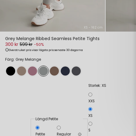
XS - 162 cm
Grey Melange Ribbed Seamless Petite Tights
300 kr
599 kr
-50%
Överstruket pris visar lägsta pris senaste 30 dagarna
Färg: Grey Melange
XS
Storlek:
XXS
XS
Längd:
Petite
S
Petite
Regular