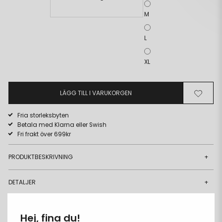
M
L
XL
LÄGG TILL I VARUKORGEN
Ta
Lägg
bort
till
Fria storleksbyten
från
i
Betala med Klarna eller Swish
önskelista
önskeli
Fri frakt över 699kr
PRODUKTBESKRIVNING
+
DETALJER
+
MATERIAL & CARE
+
Hej, fina du!