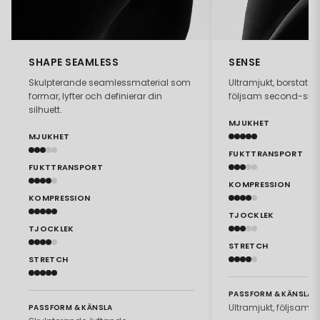
SHAPE SEAMLESS
SENSE
Skulpterande seamlessmaterial som
Ultramjukt, borstat 
formar, lyfter och definierar din
följsam second-skin
silhuett.
MJUKHET
MJUKHET
FUKTTRANSPORT
FUKTTRANSPORT
KOMPRESSION
KOMPRESSION
TJOCKLEK
TJOCKLEK
STRETCH
STRETCH
PASSFORM & KÄNSLA
Ultramjukt, följsamt.
PASSFORM & KÄNSLA