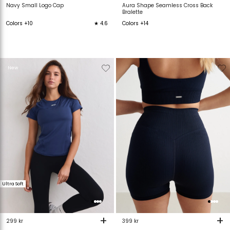
Navy Small Logo Cap
Aura Shape Seamless Cross Back
Bralette
Colors +10
★ 4.6
Colors +14
Verwijderen
Toevoegen
Verwijderen
T
New
van
aan
van
verlanglijstje
verlanglijstje
verlanglijstje
v
Ultra Soft
+
+
299 kr
399 kr