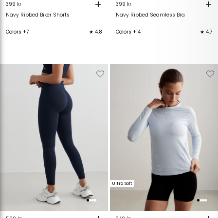
+
+
399 kr
399 kr
Navy Ribbed Biker Shorts
Navy Ribbed Seamless Bra
Colors +7
★ 4.8
Colors +14
★ 4.7
Verwijderen
Toevoegen
Verwijderen
T
van
aan
van
verlanglijstje
verlanglijstje
verlanglijstje
v
Ultra Soft