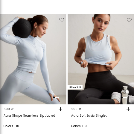
Verwijderen
Toevoegen
Verwijderen
T
van
aan
van
verlanglijstje
verlanglijstje
verlanglijstje
v
Ultra Soft
+
+
599 kr
299 kr
Aura Shape Seamless Zip Jacket
Aura Soft Basic Singlet
Colors +10
Colors +10