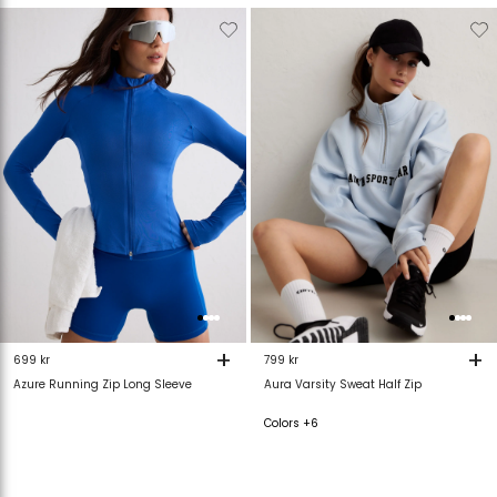
Verwijderen
Toevoegen
Verwijderen
T
van
aan
van
verlanglijstje
verlanglijstje
verlanglijstje
v
+
+
699 kr
799 kr
Azure Running Zip Long Sleeve
Aura Varsity Sweat Half Zip
Colors +6