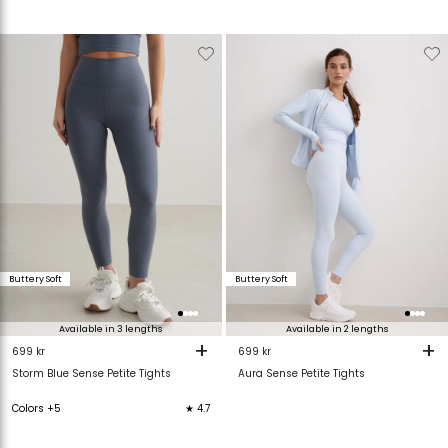
Verwijderen
Toevoegen
Verwijderen
T
van
aan
van
verlanglijstje
verlanglijstje
verlanglijstje
v
Buttery Soft
Buttery Soft
Available in 3 lengths
Available in 2 lengths
+
+
699 kr
699 kr
Storm Blue Sense Petite Tights
Aura Sense Petite Tights
Colors +5
★ 4.7