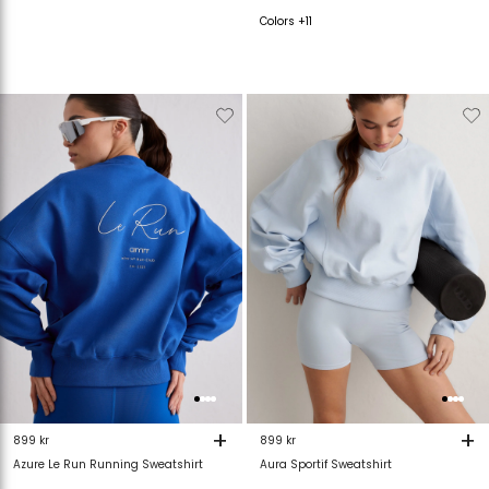
Colors +11
Verwijderen
Toevoegen
Verwijderen
T
van
aan
van
verlanglijstje
verlanglijstje
verlanglijstje
v
+
+
899 kr
899 kr
Azure Le Run Running Sweatshirt
Aura Sportif Sweatshirt