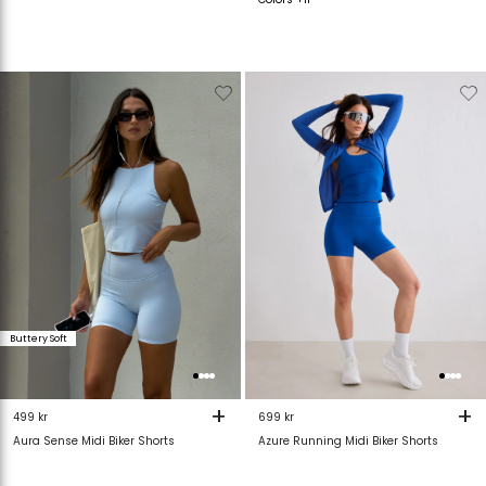
Verwijderen
Toevoegen
Verwijderen
T
van
aan
van
verlanglijstje
verlanglijstje
verlanglijstje
v
Buttery Soft
+
+
499 kr
699 kr
Aura Sense Midi Biker Shorts
Azure Running Midi Biker Shorts