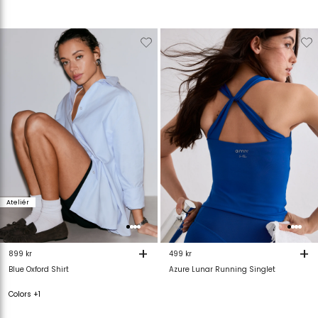
Verwijderen
Toevoegen
Verwijderen
T
van
aan
van
verlanglijstje
verlanglijstje
verlanglijstje
v
Ateliér
+
+
899 kr
499 kr
Blue Oxford Shirt
Azure Lunar Running Singlet
Colors +1