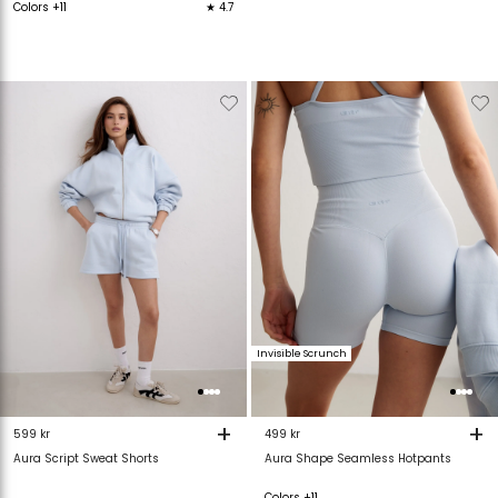
Colors +11
★ 4.7
Verwijderen
Toevoegen
Verwijderen
T
van
aan
van
verlanglijstje
verlanglijstje
verlanglijstje
v
Invisible Scrunch
+
+
599 kr
499 kr
Aura Script Sweat Shorts
Aura Shape Seamless Hotpants
Colors +11