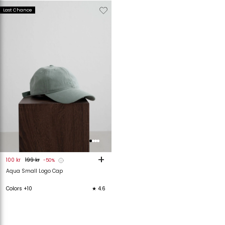
Verwijderen
Toevoegen
Last Chance
van
aan
verlanglijstje
verlanglijstje
+
100 kr
199 kr
-50%
Aqua Small Logo Cap
Colors +10
★ 4.6