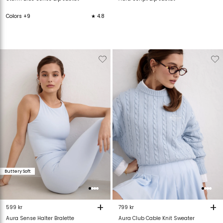
Colors +9
★ 4.8
Verwijderen
Toevoegen
Verwijderen
T
van
aan
van
verlanglijstje
verlanglijstje
verlanglijstje
v
Buttery Soft
+
+
599 kr
799 kr
Aura Sense Halter Bralette
Aura Club Cable Knit Sweater