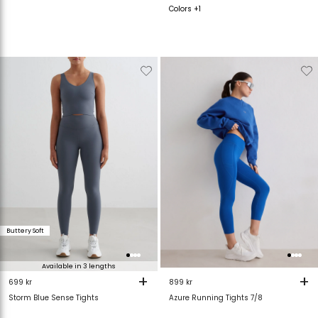
Colors +1
Verwijderen
Toevoegen
Verwijderen
T
van
aan
van
verlanglijstje
verlanglijstje
verlanglijstje
v
Buttery Soft
Available in 3 lengths
+
+
699 kr
899 kr
Storm Blue Sense Tights
Azure Running Tights 7/8