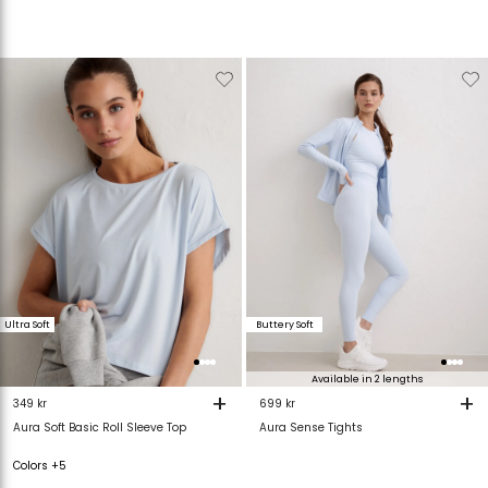
Verwijderen
Toevoegen
Verwijderen
T
van
aan
van
verlanglijstje
verlanglijstje
verlanglijstje
v
Ultra Soft
Buttery Soft
Available in 2 lengths
+
+
349 kr
699 kr
Aura Soft Basic Roll Sleeve Top
Aura Sense Tights
Colors +5