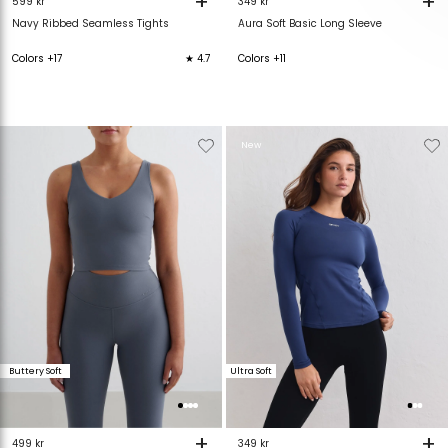
+
+
599 kr
349 kr
Navy Ribbed Seamless Tights
Aura Soft Basic Long Sleeve
Colors +17
★ 4.7
Colors +11
Verwijderen
Toevoegen
Verwijderen
T
New
van
aan
van
verlanglijstje
verlanglijstje
verlanglijstje
v
Buttery Soft
Ultra Soft
+
+
499 kr
349 kr