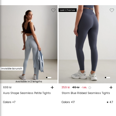
Verwijderen
Toevoegen
Verwijderen
T
Last Chance
van
aan
van
verlanglijstje
verlanglijstje
verlanglijstje
v
Invisible Scrunch
Available in 2 lengths
+
+
699 kr
359 kr
419 kr
-14%
Aura Shape Seamless Petite Tights
Storm Blue Ribbed Seamless Tights
Colors +7
Colors +17
★ 4.7