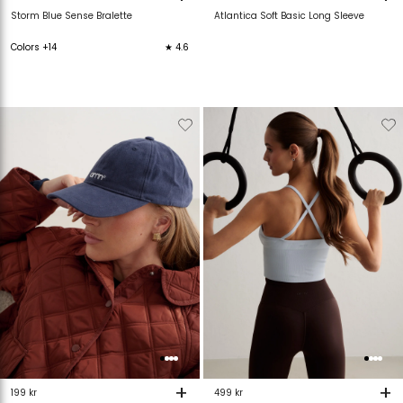
Storm Blue Sense Bralette
Atlantica Soft Basic Long Sleeve
Colors +14
★ 4.6
Verwijderen
Toevoegen
Verwijderen
T
van
aan
van
verlanglijstje
verlanglijstje
verlanglijstje
v
+
+
199 kr
499 kr