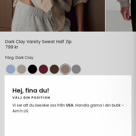
Dark Clay Varsity Sweat Half Zip
799 kr
Ordinarie
pris
Färg: Dark Clay
Storlek:
M
Hej, fina du!
XS
VÄLJ DIN POSITION
S
Vi ser att du besöker oss från
USA
. Handla gärna i din butik –
Aim'n US.
M
L
XL