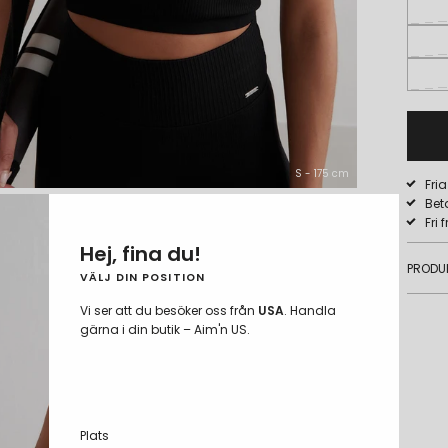
S - 175 cm
Fri
Bet
Fri 
Hej, fina du!
PRODU
VÄLJ DIN POSITION
Vi ser att du besöker oss från
USA
. Handla
gärna i din butik – Aim'n US.
Plats