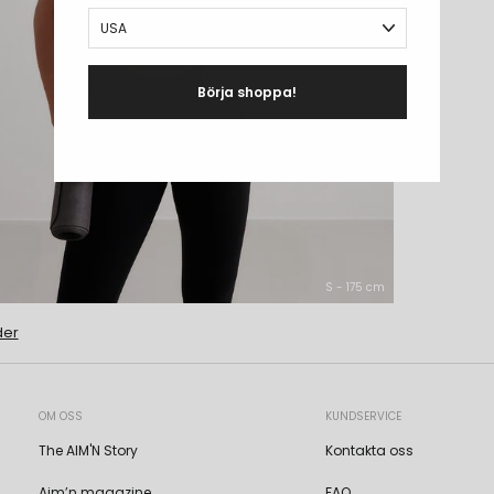
Börja shoppa!
S - 175 cm
der
OM OSS
KUNDSERVICE
The AIM'N Story
Kontakta oss
Aim’n magazine
FAQ