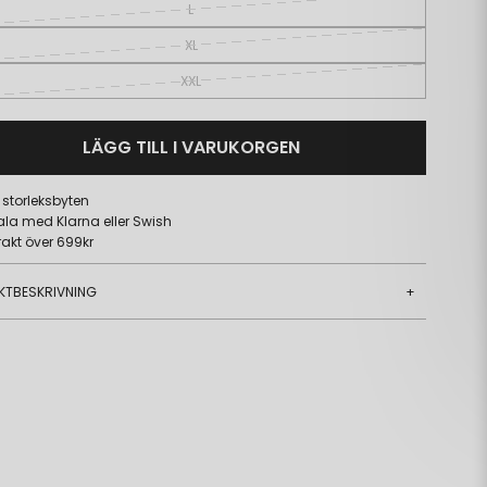
L
XL
XXL
LÄGG TILL I VARUKORGEN
a storleksbyten
ala med Klarna eller Swish
frakt över 699kr
KTBESKRIVNING
+