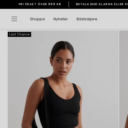
Gå
FRI FRAKT ÖVER 699 KR
BETALA MED KLARNA ELLER 
vidare
Pausa
till
bildspelet
Sidnavigering
Shoppa
Nyheter
Bästsäljare
innehåll
Last Chance