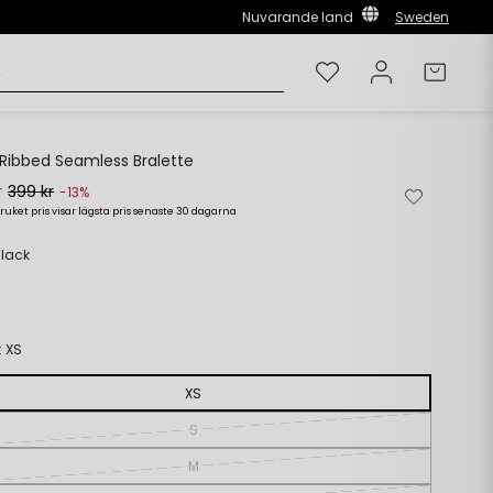
Nuvarande land
Sweden
Önskelista
Logga in
Varuk
 Ribbed Seamless Bralette
r
399 kr
Ta
Lägg
-13%
bort
till
ruket pris visar lägsta pris senaste 30 dagarna
rie
s
från
i
önskelista
önskelista
Black
:
XS
XS
S
M