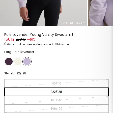
146/152 - 162 cm
Pale Lavender Young Varsity Sweatshirt
150 kr
250 kr
-40%
Överstruket pris visar lägsta pris senaste 30 dagarna
Ordinarie
Reapris
Färg: Pale Lavender
pris
Storlek:
122/128
110/116
122/128
134/140
146/152