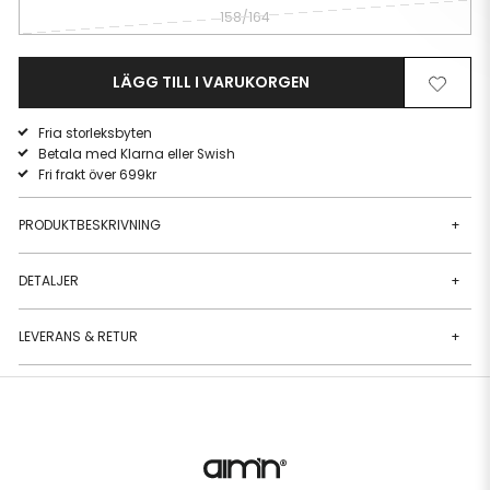
158/164
LÄGG TILL I VARUKORGEN
Ta
Lägg
bort
till
Fria storleksbyten
från
i
Betala med Klarna eller Swish
önskelista
önskeli
Fri frakt över 699kr
PRODUKTBESKRIVNING
+
DETALJER
+
LEVERANS & RETUR
+