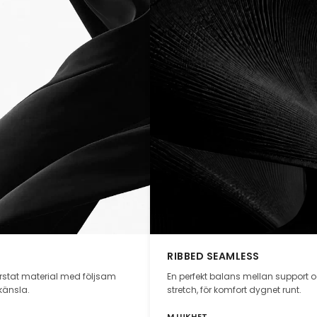
RIBBED SEAMLESS
orstat material med följsam
En perfekt balans mellan support 
känsla.
stretch, för komfort dygnet runt.
MJUKHET