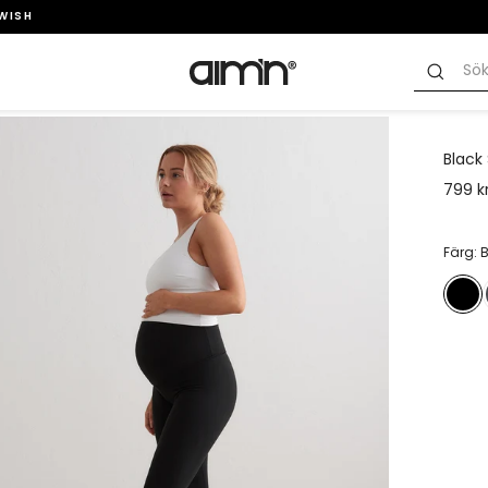
SWISH
Black
799 k
Färg: 