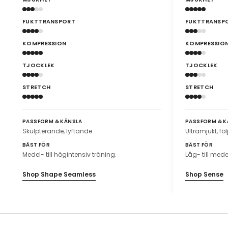
FUKTTRANSPORT
FUKTTRANSP
KOMPRESSION
KOMPRESSIO
TJOCKLEK
TJOCKLEK
STRETCH
STRETCH
PASSFORM & KÄNSLA
PASSFORM & K
Skulpterande, lyftande.
Ultramjukt, fö
BÄST FÖR
BÄST FÖR
Medel- till högintensiv träning.
Låg- till mede
Shop Shape Seamless
Shop Sense