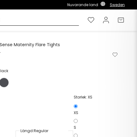
Nuvarande land
Sweden
Önskelista
Logga in
Varuk
 Sense Maternity Flare Tights
r
Ta
Lägg
bort
till
från
i
önskelista
önskelista
Black
Storlek:
XS
XS
S
Längd:
Regular