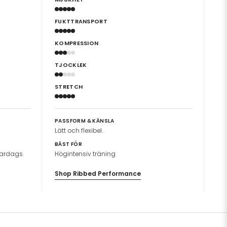
FUKTTRANSPORT
FU
KOMPRESSION
KO
TJOCKLEK
TJ
STRETCH
ST
PASSFORM & KÄNSLA
PA
Lätt och flexibel.
An
BÄST FÖR
BÄ
 vardags.
Högintensiv träning
Hög
Shop Ribbed Performance
Sh