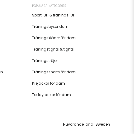
POPULÄRA KATEGORIER
Sport-BH & tränings-BH
Träningsbyxor dam
Träningskläder för dam
Träningstights & tights
Träningströjor
en
Träningsshorts för dam
Piléjackor för dam
Teddyjackor för dam
Nuvarande land
Sweden