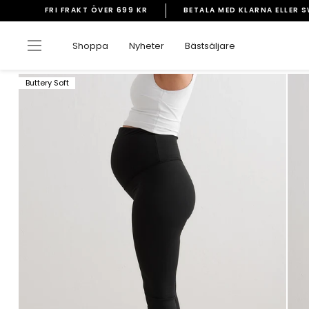
Gå
FRI FRAKT ÖVER 699 KR
BETALA MED KLARNA ELLER 
vidare
Pausa
till
bildspelet
Sidnavigering
Shoppa
Nyheter
Bästsäljare
innehåll
Buttery Soft