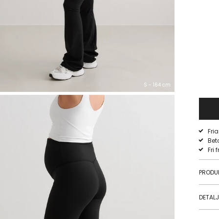
S - 164 cm
Fri
Bet
Fri 
PRODU
DETAL