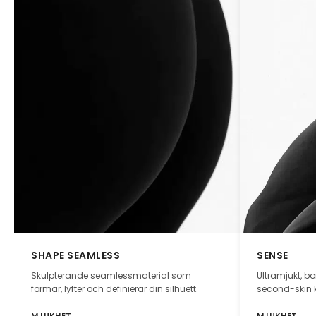
SHAPE SEAMLESS
SENSE
Skulpterande seamlessmaterial som
Ultramjukt, b
formar, lyfter och definierar din silhuett.
second-skin 
MJUKHET
MJUKHET