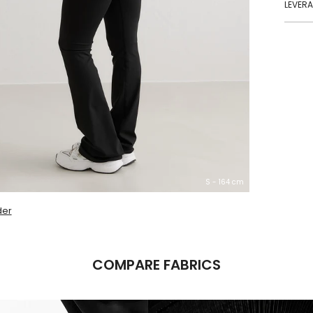
LEVER
S - 164 cm
der
COMPARE FABRICS