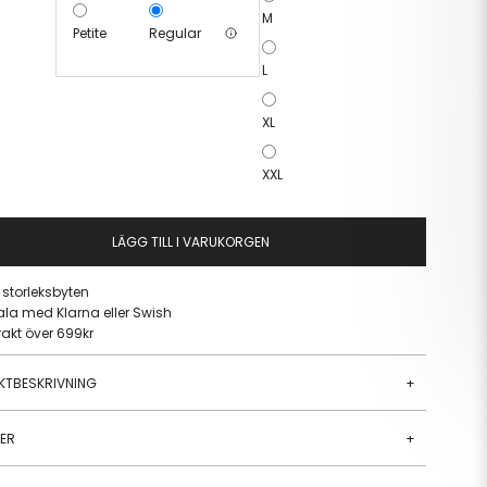
M
Petite
Regular
L
XL
XXL
LÄGG TILL I VARUKORGEN
a storleksbyten
ala med Klarna eller Swish
frakt över 699kr
KTBESKRIVNING
+
JER
+