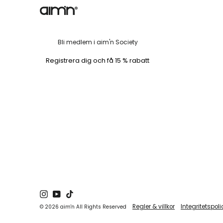
Bli medlem i aim'n Society
Registrera dig och få 15 % rabatt
Instagram
YouTube
TikTok
Regler & villkor
Integritetspoli
© 2026 aim'n All Rights Reserved