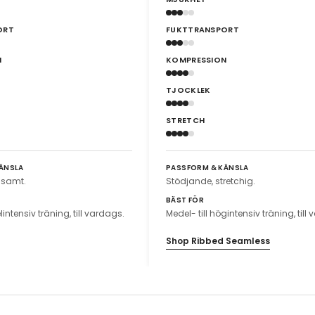
ORT
FUKTTRANSPORT
N
KOMPRESSION
TJOCKLEK
STRETCH
ÄNSLA
PASSFORM & KÄNSLA
ljsamt.
Stödjande, stretchig.
BÄST FÖR
lintensiv träning, till vardags.
Medel- till högintensiv träning, till
Shop Ribbed Seamless