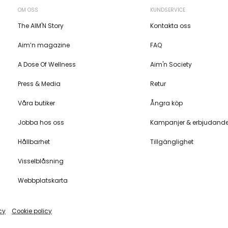
OM OSS
KUNDSERVICE
The AIM'N Story
Kontakta oss
Aim’n magazine
FAQ
A Dose Of Wellness
Aim'n Society
Press & Media
Retur
Våra butiker
Ångra köp
Jobba hos oss
Kampanjer & erbjudand
Hållbarhet
Tillgänglighet
Visselblåsning
Webbplatskarta
cy
Cookie policy