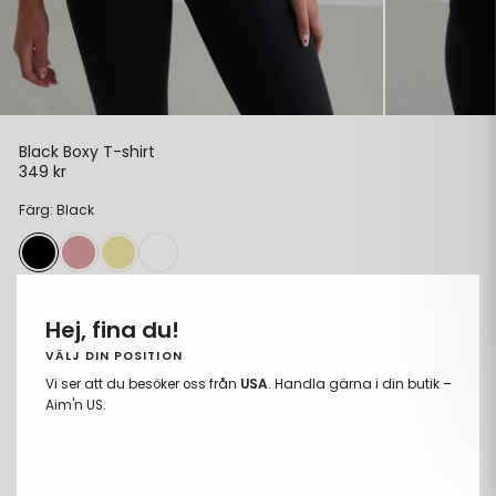
Black Boxy T-shirt
349 kr
Ordinarie
pris
Färg: Black
Storlek:
XS
Hej, fina du!
XS
VÄLJ DIN POSITION
Vi ser att du besöker oss från
USA
. Handla gärna i din butik –
S
Aim'n US.
M
L
XL