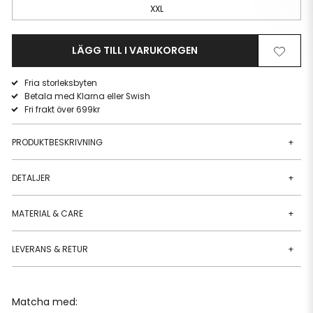
XXL
LÄGG TILL I VARUKORGEN
Ta
Lägg
bort
till
Fria storleksbyten
från
i
Betala med Klarna eller Swish
önskelista
önskeli
Fri frakt över 699kr
PRODUKTBESKRIVNING
+
DETALJER
+
MATERIAL & CARE
+
LEVERANS & RETUR
+
Matcha med: