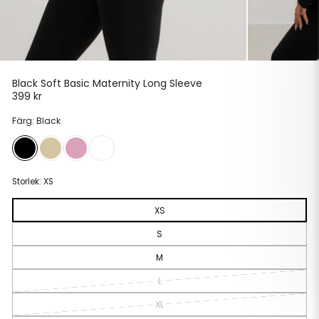
Black Soft Basic Maternity Long Sleeve
399 kr
Ordinarie
pris
Färg: Black
Storlek:
XS
XS
S
M
L
XL