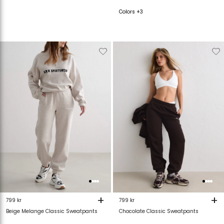
Colors +3
Verwijderen
Toevoegen
Verwijderen
T
van
aan
van
verlanglijstje
verlanglijstje
verlanglijstje
v
+
+
799 kr
799 kr
Beige Melange Classic Sweatpants
Chocolate Classic Sweatpants