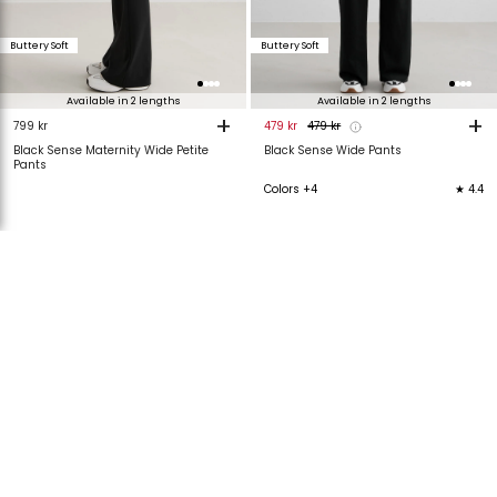
Buttery Soft
Buttery Soft
Available in 2 lengths
Available in 2 lengths
+
+
799 kr
479 kr
479 kr
Black Sense Maternity Wide Petite
Black Sense Wide Pants
Pants
Colors +4
★ 4.4
Showing 56 out of 56 products