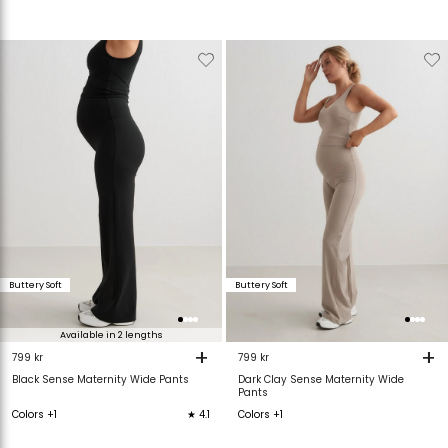
Verwijderen
Toevoegen
Verwijderen
T
van
aan
van
verlanglijstje
verlanglijstje
verlanglijstje
v
Buttery Soft
Buttery Soft
Available in 2 lengths
+
+
799 kr
799 kr
Black Sense Maternity Wide Pants
Dark Clay Sense Maternity Wide
Pants
Colors +1
★ 4.1
Colors +1