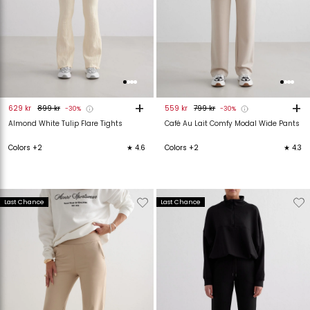
+
+
629 kr
899 kr
559 kr
799 kr
-30%
-30%
Almond White Tulip Flare Tights
Café Au Lait Comfy Modal Wide Pants
Colors +2
★ 4.6
Colors +2
★ 4.3
Verwijderen
Toevoegen
Verwijderen
T
Last Chance
Last Chance
van
aan
van
verlanglijstje
verlanglijstje
verlanglijstje
v