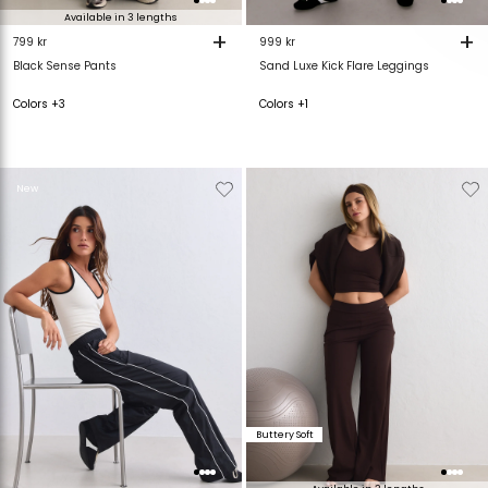
Available in 3 lengths
+
+
799 kr
999 kr
Black Sense Pants
Sand Luxe Kick Flare Leggings
Colors +3
Colors +1
Verwijderen
Toevoegen
Verwijderen
T
New
van
aan
van
verlanglijstje
verlanglijstje
verlanglijstje
v
Buttery Soft