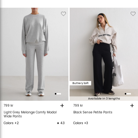
Verwijderen
Toevoegen
Verwijderen
T
van
aan
van
verlanglijstje
verlanglijstje
verlanglijstje
v
Buttery Soft
Available in 3 lengths
+
+
799 kr
799 kr
Light Grey Melange Comfy Modal
Black Sense Petite Pants
Wide Pants
Colors +2
★ 4.3
Colors +3