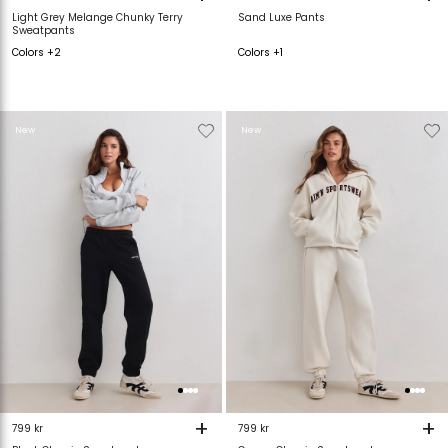
Light Grey Melange Chunky Terry
Sand Luxe Pants
Sweatpants
Colors +2
Colors +1
Verwijderen
Toevoegen
Verwijderen
T
New
New
van
aan
van
verlanglijstje
verlanglijstje
verlanglijstje
v
+
+
799 kr
799 kr