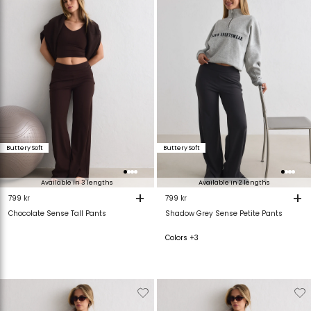
van
aan
van
verlanglijstje
verlanglijstje
verlanglijstje
v
Buttery Soft
Buttery Soft
Available in 3 lengths
Available in 2 lengths
+
+
799 kr
799 kr
Chocolate Sense Tall Pants
Shadow Grey Sense Petite Pants
Colors +3
Verwijderen
Toevoegen
Verwijderen
T
van
aan
van