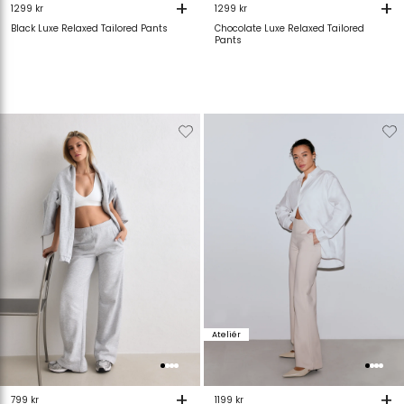
+
+
1299 kr
1299 kr
Black Luxe Relaxed Tailored Pants
Chocolate Luxe Relaxed Tailored
Pants
Verwijderen
Toevoegen
Verwijderen
T
van
aan
van
verlanglijstje
verlanglijstje
verlanglijstje
v
Ateliér
+
+
799 kr
1199 kr