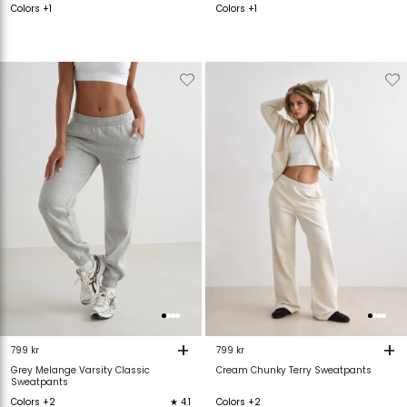
Colors +1
Colors +1
Verwijderen
Toevoegen
Verwijderen
T
van
aan
van
verlanglijstje
verlanglijstje
verlanglijstje
v
+
+
799 kr
799 kr
Grey Melange Varsity Classic
Cream Chunky Terry Sweatpants
Sweatpants
Colors +2
★ 4.1
Colors +2