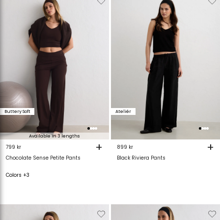
van
aan
van
verlanglijstje
verlanglijstje
verlanglijstje
v
Buttery Soft
Ateliér
Available in 3 lengths
+
+
799 kr
899 kr
Chocolate Sense Petite Pants
Black Riviera Pants
Colors +3
Verwijderen
Toevoegen
Verwijderen
T