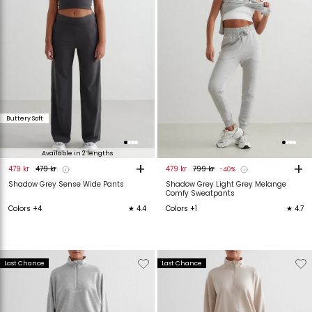
Buttery Soft
Available in 2 lengths
+
+
479 kr
479 kr
479 kr
799 kr
-40%
Shadow Grey Sense Wide Pants
Shadow Grey Light Grey Melange
Comfy Sweatpants
Colors +4
★ 4.4
Colors +1
★ 4.7
Verwijderen
Toevoegen
Verwijderen
T
Last Chance
Last Chance
van
aan
van
verlanglijstje
verlanglijstje
verlanglijstje
v