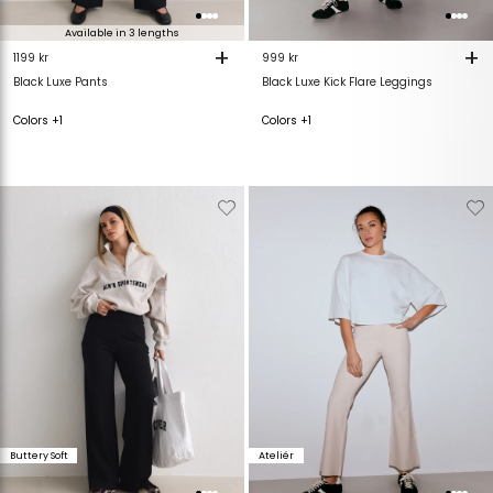
Available in 3 lengths
+
+
1199 kr
999 kr
Black Luxe Pants
Black Luxe Kick Flare Leggings
Colors +1
Colors +1
Verwijderen
Toevoegen
Verwijderen
T
van
aan
van
verlanglijstje
verlanglijstje
verlanglijstje
v
Buttery Soft
Ateliér