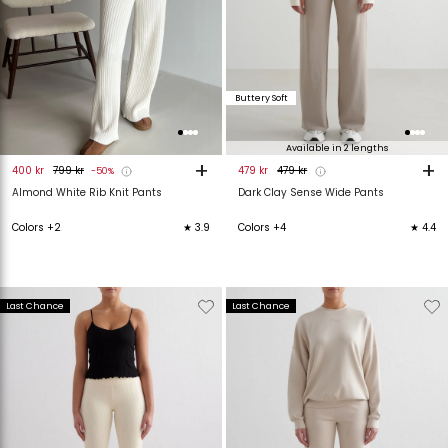
Buttery Soft
Available in 2 lengths
+
+
400 kr
799 kr
479 kr
479 kr
-50%
Almond White Rib Knit Pants
Dark Clay Sense Wide Pants
Colors +2
★ 3.9
Colors +4
★ 4.4
Verwijderen
Toevoegen
Verwijderen
T
Last Chance
Last Chance
van
aan
van
verlanglijstje
verlanglijstje
verlanglijstje
v