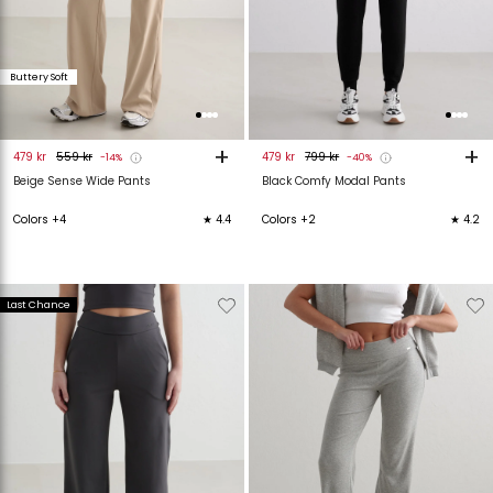
Buttery Soft
+
+
479 kr
559 kr
479 kr
799 kr
-14%
-40%
Beige Sense Wide Pants
Black Comfy Modal Pants
Colors +4
★ 4.4
Colors +2
★ 4.2
Verwijderen
Toevoegen
Verwijderen
T
Last Chance
van
aan
van
verlanglijstje
verlanglijstje
verlanglijstje
v