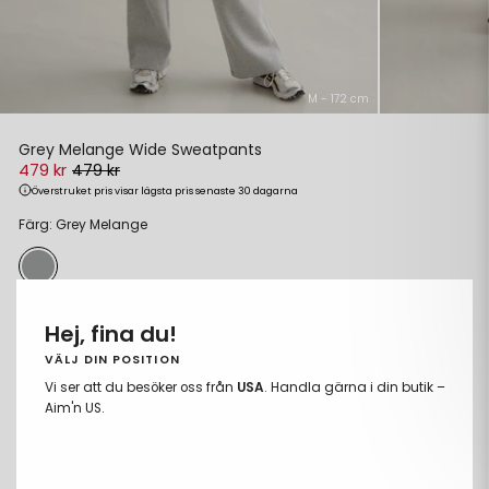
M - 172 cm
Grey Melange Wide Sweatpants
479 kr
479 kr
Överstruket pris visar lägsta pris senaste 30 dagarna
Ordinarie
Reapris
Färg: Grey Melange
pris
Storlek:
XS
Hej, fina du!
XS
VÄLJ DIN POSITION
Vi ser att du besöker oss från
USA
. Handla gärna i din butik –
S
Aim'n US.
M
L