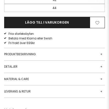
44
LÄGG TILL I VARUKORGEN
Ta
Lägg
bort
till
Fria storleksbyten
från
i
Betala med Klarna eller Swish
önskelista
önskeli
Fri frakt över 699kr
PRODUKTBESKRIVNING
+
DETALJER
+
MATERIAL & CARE
+
LEVERANS & RETUR
+