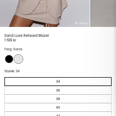
40-170cm
Sand Luxe Relaxed Blazer
1 199 kr
Ordinarie
pris
Färg: Sand
Storlek:
34
34
36
38
40
42