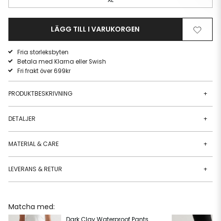
LÄGG TILL I VARUKORGEN
Ta
Lägg
bort
till
Fria storleksbyten
från
i
Betala med Klarna eller Swish
önskelista
önskeli
Fri frakt över 699kr
PRODUKTBESKRIVNING
+
DETALJER
+
MATERIAL & CARE
+
LEVERANS & RETUR
+
Matcha med:
Dark Clay Waterproof Pants