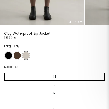
M - 175 cm
Clay Waterproof Zip Jacket
1 699 kr
Ordinarie
pris
Färg: Clay
Storlek:
XS
XS
S
M
L
XL