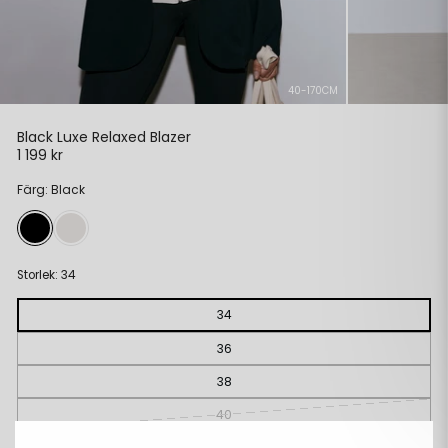
40-170CM
Black Luxe Relaxed Blazer
1 199 kr
Ordinarie
pris
Färg: Black
Storlek:
34
34
36
38
40
42