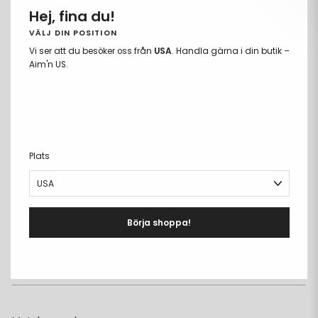
Hej, fina du!
44
VÄLJ DIN POSITION
Vi ser att du besöker oss från
USA
. Handla gärna i din butik –
LÄGG TILL I VARUKORGEN
Aim'n US.
Ta
Lägg
bort
till
Fria storleksbyten
från
i
Betala med Klarna eller Swish
önskelista
önskeli
Fri frakt över 699kr
Plats
PRODUKTBESKRIVNING
+
DETALJER
+
Börja shoppa!
MATERIAL & CARE
+
LEVERANS & RETUR
+