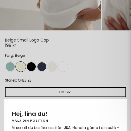
Beige Small Logo Cap
199 kr
Ordinarie
pris
Färg: Beige
Storlek:
ONESIZE
ONESIZE
LÄGG TILL I VARUKORGEN
Hej, fina du!
Ta
Lägg
bort
till
VÄLJ DIN POSITION
Fria storleksbyten
från
i
Vi ser att du besöker oss från
USA
. Handla gärna i din butik –
Betala med Klarna eller Swish
önskelista
önskeli