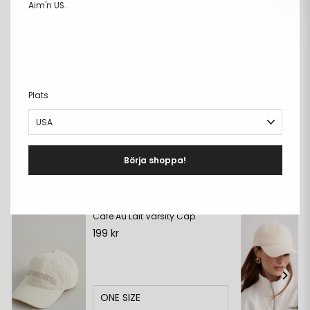
Aim'n US.
Fri frakt över 699kr
PRODUKTBESKRIVNING
+
DETALJER
+
Plats
MATERIAL & CARE
+
LEVERANS & RETUR
+
Börja shoppa!
Matcha med:
Café Au Lait Varsity Cap
199 kr
ONE SIZE