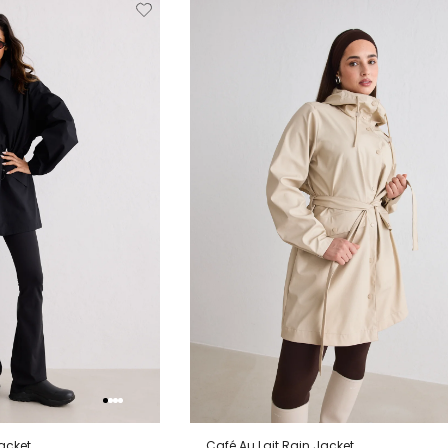
Verwijderen
Toevoegen
Verwi
van
aan
verlanglijstje
verlanglijstje
verlang
acket
Café Au Lait Rain Jacket