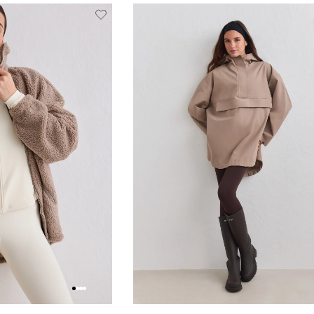
Verwijderen
Toevoegen
Verwi
van
aan
verlanglijstje
verlanglijstje
verlang