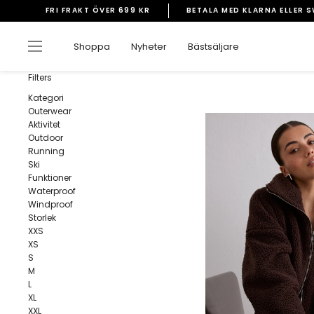
Gå
FRI FRAKT ÖVER 699 KR
BETALA MED KLARNA ELLER 
vidare
Pausa
till
bildspelet
Sidnavigering
Shoppa
Nyheter
Bästsäljare
innehåll
Filters
Kategori
Outerwear
Aktivitet
Outdoor
Running
Ski
Funktioner
Waterproof
Windproof
Storlek
XXS
XS
S
M
L
XL
XXL