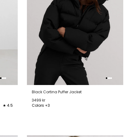
Black Cortina Puffer Jacket
3499 kr
★ 4.5
Colors +3
XS
S
M
L
XL