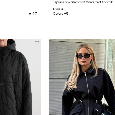
Espresso Waterproof Oversized Anorak
1799 kr
★ 4.7
Colors +5
XL
XXS
XS
S
M
L
XL
XX
Verwijderen
Toevoegen
Verwi
van
aan
verlanglijstje
verlanglijstje
verlang