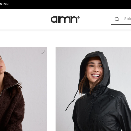
SWISH
Verwijderen
Toevoegen
Verwi
van
aan
verlanglijstje
verlanglijstje
verlang