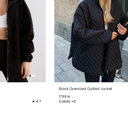
Black Oversized Quilted Jacket
1799 kr
★ 4.7
Colors +3
XL
XS
S
M
L
XL