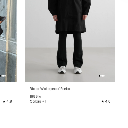
Black Waterproof Parka
1999 kr
★ 4.8
Colors +1
★ 4.6
XS
S
M
L
XL
XXL