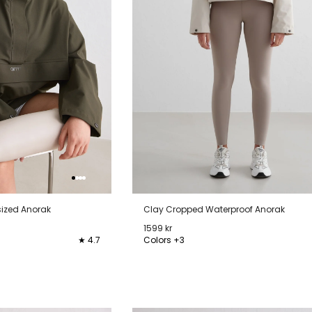
sized Anorak
Clay Cropped Waterproof Anorak
1599 kr
★ 4.7
Colors +3
L
XL
XS
S
M
L
XL