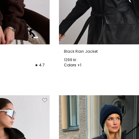
Black Rain Jacket
1299 kr
★ 4.7
Colors +1
XL
XS
S
M
L
XL
Verwijderen
Toevoegen
Verwi
van
aan
verlanglijstje
verlanglijstje
verlang