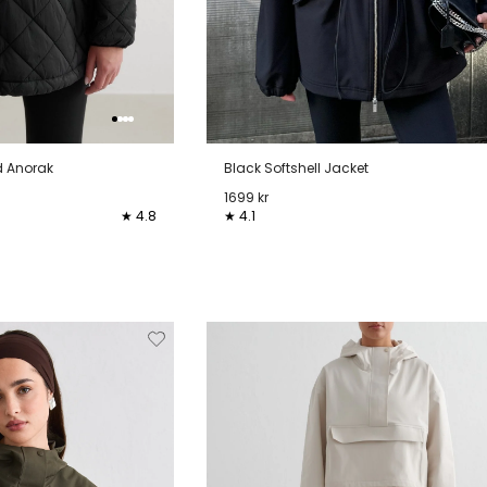
d Anorak
Black Softshell Jacket
1699 kr
★ 4.8
★ 4.1
XL
XS
S
M
L
XL
Verwijderen
Toevoegen
Verwi
van
aan
verlanglijstje
verlanglijstje
verlang