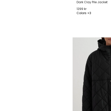
Dark Clay Pile Jacket
1299 kr
Colors +3
XS
S
M
L