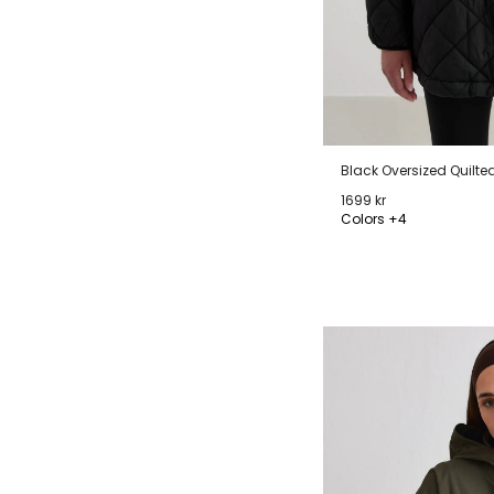
Black Oversized Quilte
1699 kr
Colors +4
XS
S
M
L