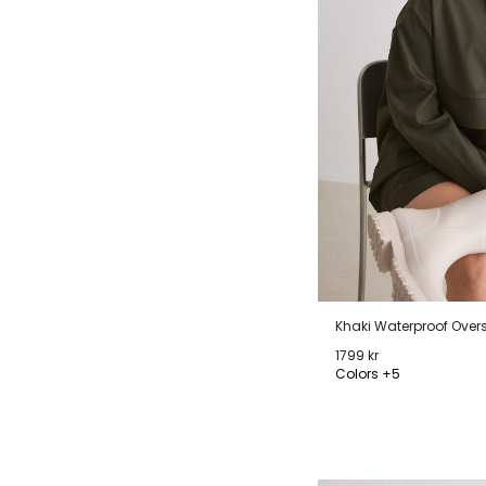
Khaki Waterproof Over
1799 kr
Colors +5
XXS
XS
S
M