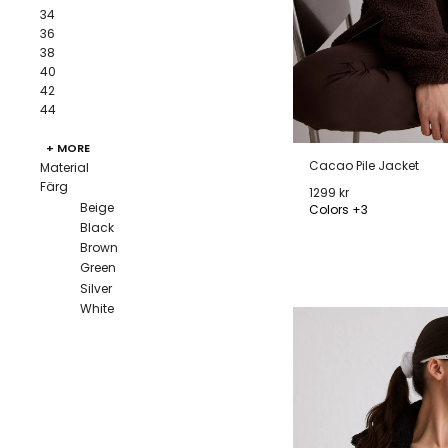
34
36
38
40
42
44
+ MORE
Cacao Pile Jacket
Material
Färg
1299 kr
Beige
Colors +3
Black
XS
S
M
L
Brown
Green
Silver
White